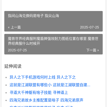
指间山海兑换码是啥子 指尖山海
« 上一篇
2025-07-25
魔兽世界经典服附魔盾牌强效耐力图纸位置在哪里 魔兽世
界经典服什么时候开
2025-07-25
下一篇 »
延伸阅读
异人之下手机游戏何时上线 异人之下之
这就是江湖联盟有哪些小 这就是江湖联盟自建好还是加入散盟
寻道大千神躯有啥子技能 寻神道上
四海兄弟故乡主推配置是啥子 四海兄弟原声