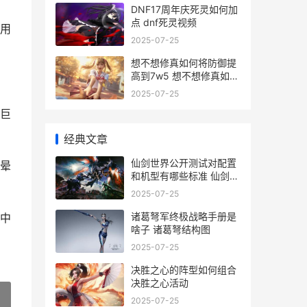
DNF17周年庆死灵如何加
点 dnf死灵视频
用
2025-07-25
想不想修真如何将防御提
高到7w5 想不想修真如何
获得灵石
2025-07-25
巨
经典文章
仙剑世界公开测试对配置
晕
和机型有哪些标准 仙剑世
界好玩吗
2025-07-25
诸葛弩军终极战略手册是
中
啥子 诸葛弩结构图
2025-07-25
决胜之心的阵型如何组合
决胜之心活动
2025-07-25