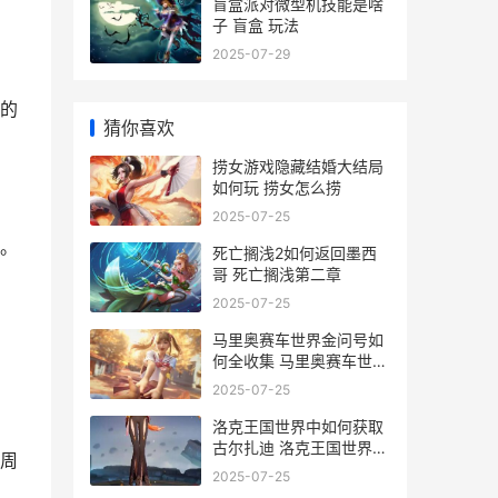
盲盒派对微型机技能是啥
子 盲盒 玩法
2025-07-29
的
猜你喜欢
捞女游戏隐藏结婚大结局
如何玩 捞女怎么捞
2025-07-25
。
死亡搁浅2如何返回墨西
哥 死亡搁浅第二章
2025-07-25
马里奥赛车世界金问号如
何全收集 马里奥赛车世界
ns1能玩吗
2025-07-25
洛克王国世界中如何获取
古尔扎迪 洛克王国世界中
周
的精灵
2025-07-25