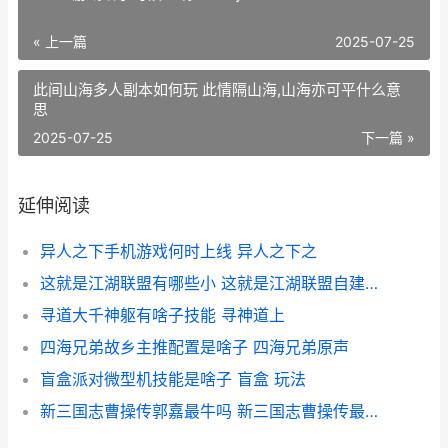
« 上一篇
2025-07-25
此间山海多人副本如何玩 此情隔山海,山海亦可平什么意
思
2025-07-25
下一篇 »
延伸阅读
异人之下手机游戏何时上线 异人之下之
这就是江湖联盟有哪些小 这就是江湖联盟自建好还是加入散盟
寻道大千神躯有啥子技能 寻神道上
四海兄弟故乡主推配置是啥子 四海兄弟原声
盲盒派对微型机技能是啥子 盲盒 玩法
新三国志曹操传郭嘉最牛吗 新三国志曹操传最强阵容搭配