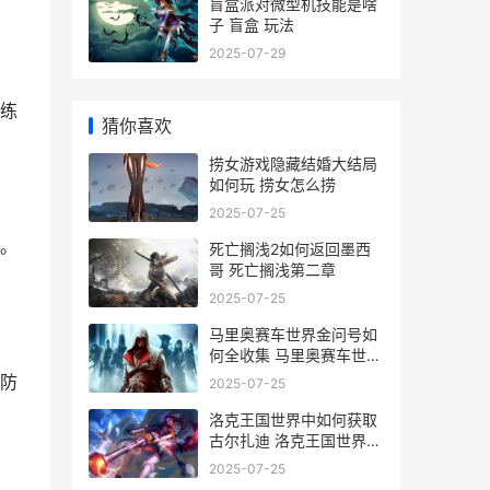
盲盒派对微型机技能是啥
子 盲盒 玩法
2025-07-29
练
猜你喜欢
捞女游戏隐藏结婚大结局
如何玩 捞女怎么捞
2025-07-25
。
死亡搁浅2如何返回墨西
哥 死亡搁浅第二章
2025-07-25
马里奥赛车世界金问号如
何全收集 马里奥赛车世界
ns1能玩吗
防
2025-07-25
洛克王国世界中如何获取
古尔扎迪 洛克王国世界中
的精灵
2025-07-25