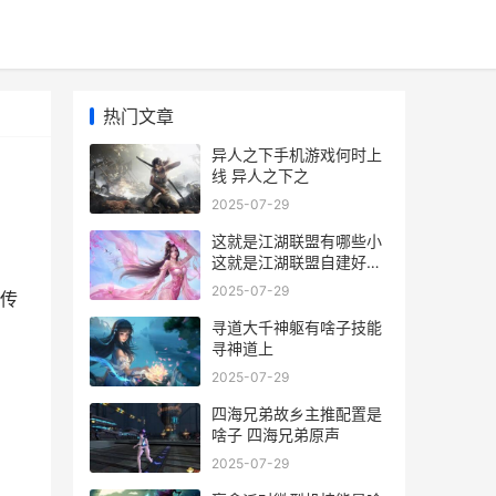
热门文章
异人之下手机游戏何时上
线 异人之下之
2025-07-29
这就是江湖联盟有哪些小
这就是江湖联盟自建好还
是加入散盟
2025-07-29
传
寻道大千神躯有啥子技能
寻神道上
2025-07-29
四海兄弟故乡主推配置是
啥子 四海兄弟原声
2025-07-29