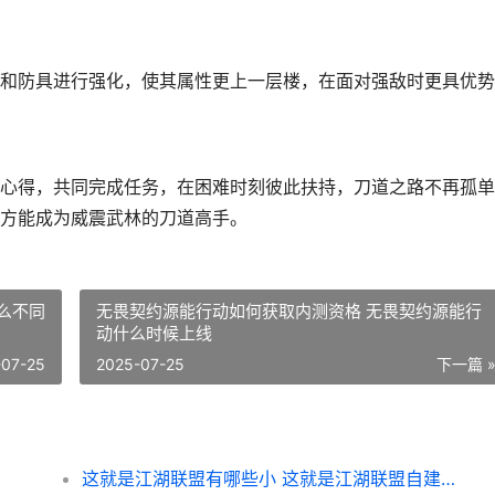
和防具进行强化，使其属性更上一层楼，在面对强敌时更具优势
心得，共同完成任务，在困难时刻彼此扶持，刀道之路不再孤单
方能成为威震武林的刀道高手。
什么不同
无畏契约源能行动如何获取内测资格 无畏契约源能行
动什么时候上线
-07-25
2025-07-25
下一篇 
这就是江湖联盟有哪些小 这就是江湖联盟自建好还是加入散盟