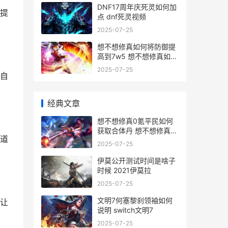
DNF17周年庆死灵如何加
提
点 dnf死灵视频
2025-07-25
想不想修真如何将防御提
高到7w5 想不想修真如何
获得灵石
2025-07-25
自
经典文章
想不想修真0氪平民如何
获取合体丹 想不想修真0
道
氪需要养魂吗
2025-07-25
伊莫公开测试时间是啥子
时候 2021伊莫拉
2025-07-25
文明7何塞黎刹领袖如何
让
说明 switch文明7
2025-07-25