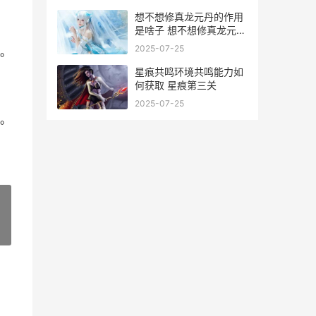
想不想修真龙元丹的作用
是啥子 想不想修真龙元怎
么得
2025-07-25
。
星痕共鸣环境共鸣能力如
何获取 星痕第三关
2025-07-25
。
»