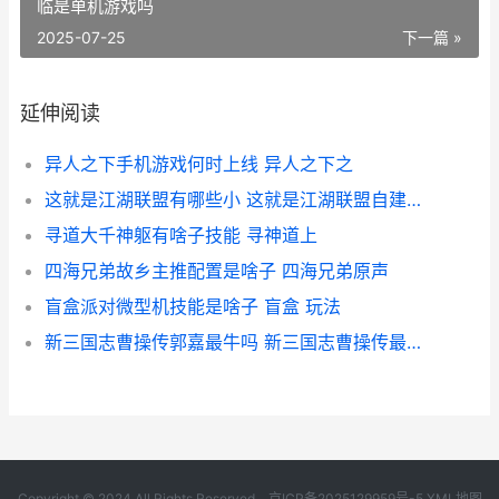
临是单机游戏吗
2025-07-25
下一篇 »
延伸阅读
异人之下手机游戏何时上线 异人之下之
这就是江湖联盟有哪些小 这就是江湖联盟自建好还是加入散盟
寻道大千神躯有啥子技能 寻神道上
四海兄弟故乡主推配置是啥子 四海兄弟原声
盲盒派对微型机技能是啥子 盲盒 玩法
新三国志曹操传郭嘉最牛吗 新三国志曹操传最强阵容搭配
Copyright © 2024 All Rights Reserved.
京ICP备2025129959号-5
XML地图