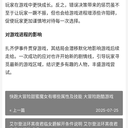
玩家在游戏中更快成长。反之，错误决策带来的惩罚虽不
至于让玩家一蹶不振，但也会给游戏进程增添些许阻碍，
促使玩家更加谨慎地对待每一次选择。
对游戏进程的影响
扎齐伊事件贯穿游戏，其结局会潜移默化地影响游戏后续
走给。一次成功的应对也许开始新的剧情线，引导玩家寻
觅最新的游戏区域，结识更多有趣的人物，丰盛游戏尝
试。
快跑大冒险甜蜜魔女有哪些属性及技能 大冒险跑酷游戏
« 上一篇
2025-07-25
艾尔登法环黑夜君临女爵解开条件说明 艾尔登法环黑夜君