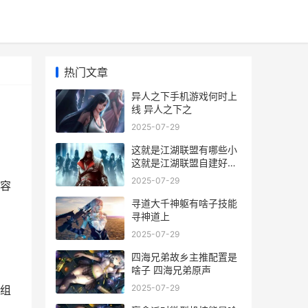
热门文章
异人之下手机游戏何时上
线 异人之下之
2025-07-29
这就是江湖联盟有哪些小
这就是江湖联盟自建好还
是加入散盟
2025-07-29
容
寻道大千神躯有啥子技能
寻神道上
2025-07-29
四海兄弟故乡主推配置是
啥子 四海兄弟原声
2025-07-29
组