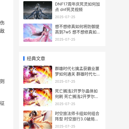
DNF17周年庆死灵如何加
点 dnf死灵视频
2025-07-25
伤
想不想修真如何将防御提
敌
高到7w5 想不想修真如何
获得灵石
2025-07-25
经典文章
群雄时代七擒孟获霸业噩
梦如何通关 群雄时代七擒
孟获
则
2025-07-25
死亡搁浅2开罗尔晶体如
何刷 死亡搁浅2开罗尔网
络全覆盖
征
2025-07-25
时空旅法师卡组如何组合
阵型 时空旅行3.0破局之
法
2025-07-25