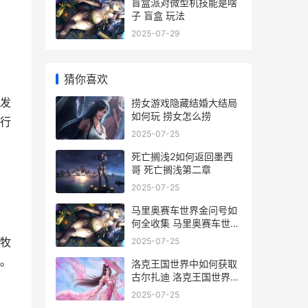
盲盒派对微型机技能是啥
子 盲盒 玩法
2025-07-29
猜你喜欢
发
捞女游戏隐藏结婚大结局
如何玩 捞女怎么捞
行
2025-07-25
死亡搁浅2如何返回墨西
哥 死亡搁浅第二章
2025-07-25
马里奥赛车世界金问号如
何全收集 马里奥赛车世界
ns1能玩吗
。牧
2025-07-25
。
洛克王国世界中如何获取
古尔扎迪 洛克王国世界中
的精灵
2025-07-25