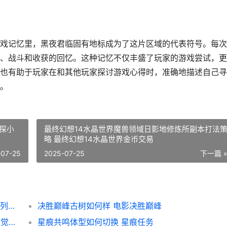
戏记忆里，黑夜君临固有地标成为了这片区域的代表符号。每次
、战斗和收获的回忆。这种记忆不仅丰盛了玩家的游戏尝试，更
也有助于玩家在和其他玩家探讨游戏心得时，准确地描述自己寻
。
探小
最终幻想14水晶世界魔兽领域日影地修炼所副本打法
略 最终幻想14水晶世界金币交易
-07-25
2025-07-25
下一篇 
圣安地列斯OL佩岛任务目标价值多少 圣安地列斯lvpd
决胜巅峰古树如何样 电影决胜巅峰
仙逆H5朱雀印如何组合法宝和禁制 仙逆朱雀觉醒几次
星痕共鸣体型如何切换 星痕任务