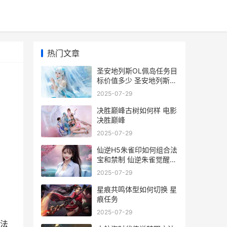
热门文章
圣安地列斯OL佩岛任务目
标价值多少 圣安地列斯
lvpd
2025-07-29
决胜巅峰古树如何样 电影
决胜巅峰
2025-07-29
仙逆H5朱雀印如何组合法
宝和禁制 仙逆朱雀觉醒几
次
2025-07-29
星痕共鸣体型如何切换 星
痕任务
2025-07-29
法