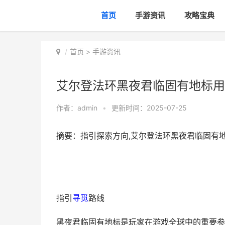
首页
手游资讯
攻略宝典
首页
>
手游资讯
艾尔登法环黑夜君临固有地标用
作者：
admin
•
更新时间：2025-07-25
摘要：指引探索方向,艾尔登法环黑夜君临固有
指引
寻觅
路线
黑夜君临固有地标是玩家在游戏全球中的重要参