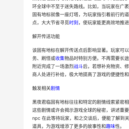
环全球中不至于迷失路线。比如，当玩家在广袤
固有地标就像一座灯塔，为玩家指引着前行的道
点，大大节省寻觅
时刻
，使玩家能更高效地推进
解开传送功能
该固有地标在解开传送点后影响显著。玩家可以
务、刷怪或
收集
物品时特别方便。不再需要长途
附近完成了一场激烈
战斗
后，若想补充物资、修
商人处进行补给，极大地提高了游戏的便捷性和
触发相关
剧情
黑夜君临固有地标往往和特定的剧情线索紧密相
这些剧情或许会揭示游戏全球的秘密，讲述重要
npc 在此等待玩家，和之交谈后，便能了解
道具，为游戏增添了更多的故事性和
趣味
性。