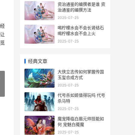
资治通鉴的编撰者是谁 资
治通鉴的编撰方法
2025-07-25
经
喝柠檬水会不会长肾结石
喝柠檬水会不会上火
让
2025-07-25
觅
经典文章
大侠立志传如何掌握传国
策
玉玺合成方式
2025-07-25
»
代号杀如姬值得玩吗 代号
杀马特
2025-07-25
魔宠降临白眉元帅技能如
何 宠魅白魇魔
2025-07-25