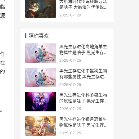
大航海时代传说转职方法
临
是啥子 大航海时代传说地
图
源
2025-07-29
猜你喜欢
黑光生存进化高地角羊生
物属性是啥子 黑光生存进
任
化高地角羊加点
2025-07-25
在
黑光生存进化中鬣狗生物
的
有哪些属性 黑光生存进化
中立服怎么看精英怪刷在
2025-07-25
哪里
黑光生存进化科多兽生物
的属性是啥子 黑光生存进
化科多兽的玩法和经验分
2025-07-25
。
享
黑光生存进化银月恐狼生
物属性是啥子 黑光生存进
素
化银币怎么获得
2025-07-25