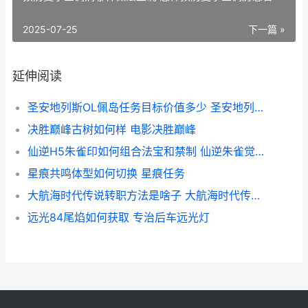
2025-07-25
下一篇 »
延伸阅读
圣安地列斯OL佩岛任务目标价值多少 圣安地列斯lvpd
决胜巅峰古树如何样 电影决胜巅峰
仙逆H5朱雀印如何组合法宝和禁制 仙逆朱雀觉醒几次
星痕共鸣体型如何切换 星痕任务
大航海时代传说转职方法是啥子 大航海时代传说地图
远光84尾焰如何获取 专治后车远光灯