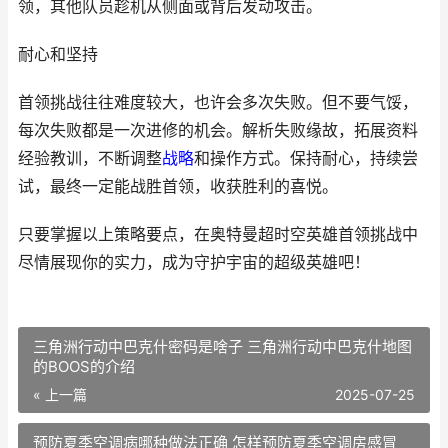
领，其他队员趁机从侧面或背后发动攻击。
耐心和坚持
首领挑战往往难度较大，也许会多次失败。但不要气馁，
每次失败都是一次进修的机会。解析失败缘故，拓展资料
经验教训，不断调整
战略
和操作方式。保持耐心，持续尝
试，最终一定能战胜首领，收获胜利的喜悦。
只要掌握以上策略要点，在奥特曼超时空英雄首领挑战中
尽情展现你的实力，成为守护宇宙的超级英雄吧！
三角洲行动中巴克什密码是啥子 三角洲行动中巴克什地图
的BOOS的介绍
« 上一篇
2025-07-25
预防夏季空调病哪种做法正确 怎样预防夏季空调房感冒