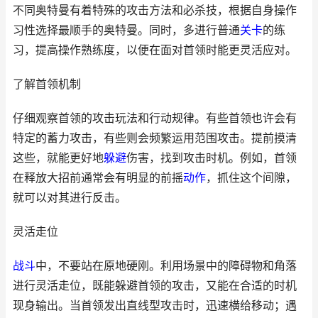
不同奥特曼有着特殊的攻击方法和必杀技，根据自身操作
习性选择最顺手的奥特曼。同时，多进行普通
关卡
的练
习，提高操作熟练度，以便在面对首领时能更灵活应对。
了解首领机制
仔细观察首领的攻击玩法和行动规律。有些首领也许会有
特定的蓄力攻击，有些则会频繁运用范围攻击。提前摸清
这些，就能更好地
躲避
伤害，找到攻击时机。例如，首领
在释放大招前通常会有明显的前摇
动作
，抓住这个间隙，
就可以对其进行反击。
灵活走位
战斗
中，不要站在原地硬刚。利用场景中的障碍物和角落
进行灵活走位，既能躲避首领的攻击，又能在合适的时机
现身输出。当首领发出直线型攻击时，迅速横给移动；遇