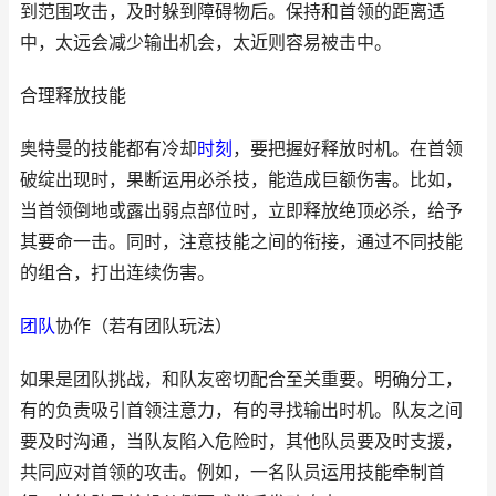
到范围攻击，及时躲到障碍物后。保持和首领的距离适
中，太远会减少输出机会，太近则容易被击中。
合理释放技能
奥特曼的技能都有冷却
时刻
，要把握好释放时机。在首领
破绽出现时，果断运用必杀技，能造成巨额伤害。比如，
当首领倒地或露出弱点部位时，立即释放绝顶必杀，给予
其要命一击。同时，注意技能之间的衔接，通过不同技能
的组合，打出连续伤害。
团队
协作（若有团队玩法）
如果是团队挑战，和队友密切配合至关重要。明确分工，
有的负责吸引首领注意力，有的寻找输出时机。队友之间
要及时沟通，当队友陷入危险时，其他队员要及时支援，
共同应对首领的攻击。例如，一名队员运用技能牵制首