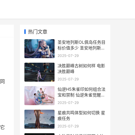
热门文章
圣安地列斯OL佩岛任务目
标价值多少 圣安地列斯
lvpd
2025-07-29
决胜巅峰古树如何样 电影
决胜巅峰
2025-07-29
同
仙逆H5朱雀印如何组合法
宝和禁制 仙逆朱雀觉醒几
次
2025-07-29
星痕共鸣体型如何切换 星
痕任务
2025-07-29
它