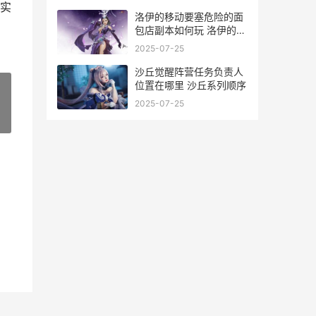
实
洛伊的移动要塞危险的面
包店副本如何玩 洛伊的移
动要塞阵容推荐
2025-07-25
沙丘觉醒阵营任务负责人
位置在哪里 沙丘系列顺序
2025-07-25
»