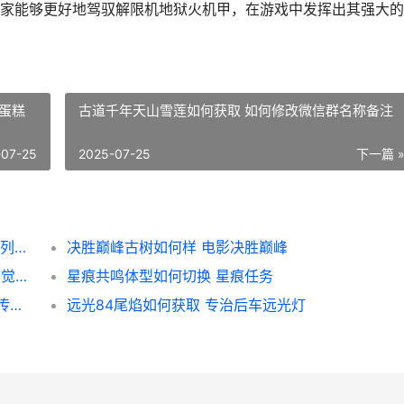
家能够更好地驾驭解限机地狱火机甲，在游戏中发挥出其强大的
蛋糕
古道千年天山雪莲如何获取 如何修改微信群名称备注
-07-25
2025-07-25
下一篇 
圣安地列斯OL佩岛任务目标价值多少 圣安地列斯lvpd
决胜巅峰古树如何样 电影决胜巅峰
仙逆H5朱雀印如何组合法宝和禁制 仙逆朱雀觉醒几次
星痕共鸣体型如何切换 星痕任务
大航海时代传说转职方法是啥子 大航海时代传说地图
远光84尾焰如何获取 专治后车远光灯