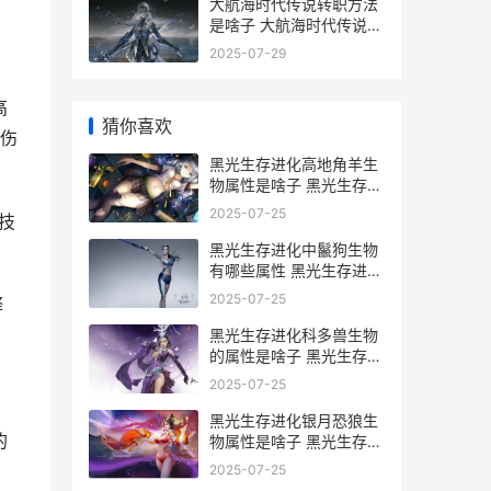
大航海时代传说转职方法
是啥子 大航海时代传说地
图
2025-07-29
高
猜你喜欢
伤
黑光生存进化高地角羊生
物属性是啥子 黑光生存进
化高地角羊加点
2025-07-25
技
黑光生存进化中鬣狗生物
有哪些属性 黑光生存进化
中立服怎么看精英怪刷在
2025-07-25
释
哪里
黑光生存进化科多兽生物
的属性是啥子 黑光生存进
化科多兽的玩法和经验分
2025-07-25
享
黑光生存进化银月恐狼生
的
物属性是啥子 黑光生存进
化银币怎么获得
2025-07-25