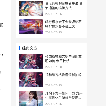
资治通鉴的编撰者是谁 资
治通鉴的编撰方法
2025-07-25
喝柠檬水会不会长肾结石
频
喝柠檬水会不会上火
2025-07-25
经典文章
互
帝国权杖和文明中波斯文
明如何 帝王权杖
2025-07-28
的
银和绯齐格鲁娜值得抽吗
2025-07-25
技
开炮吧方舟如何下载 方舟
生存进化手游炮台使用方
法
2025-07-25