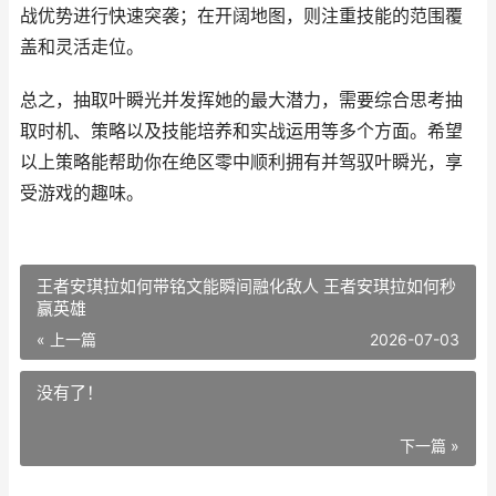
战优势进行快速突袭；在开阔地图，则注重技能的范围覆
盖和灵活走位。
总之，抽取叶瞬光并发挥她的最大潜力，需要综合思考抽
取时机、策略以及技能培养和实战运用等多个方面。希望
以上策略能帮助你在绝区零中顺利拥有并驾驭叶瞬光，享
受游戏的趣味。
王者安琪拉如何带铭文能瞬间融化敌人 王者安琪拉如何秒
赢英雄
« 上一篇
2026-07-03
没有了！
下一篇 »