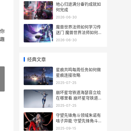
地心归途满分垂钓成就如
何完成
2026-06-30
魔兽世界法师如何学习传
你
送门 魔兽世界法师如何学
开门
趣
2026-06-30
经典文章
星痕共鸣每周任务如何做
星痕连接攻略
2025-07-25
»
崩坏星穹铁道海瑟音立绘
在哪里看 崩坏星穹铁道海
外人气
2025-07-25
守望先锋角斗领域朱诺有
啥子异能 守望先锋角斗领
域加分bug
2025-09-15