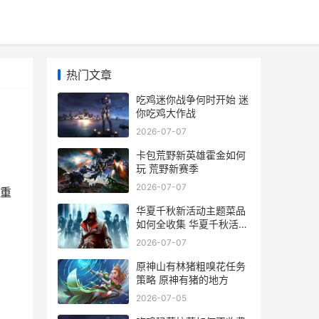
热门文章
吃鸡迷你战争何时开始 迷
你吃鸡大作战
2026-07-07
卡包荒野新英雄霍金如何
玩 荒野新赛季
2026-07-07
重
华夏千秋新活动主题菜品
如何全收集 华夏千秋活动
厨艺大赛菠萝咕噜肉
2026-07-07
原神山有林猪粗嗅花任务
策略 原神有猪的地方
2026-07-05