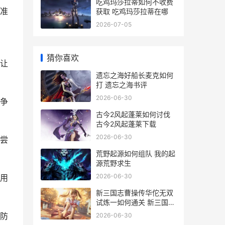
吃鸡玛莎拉蒂如何不收费
准
获取 吃鸡玛莎拉蒂在哪
2026-07-05
猜你喜欢
让
遗忘之海好船长麦克如何
打 遗忘之海书评
2026-06-30
争
古今2风起蓬莱如何讨伐
古今2风起蓬莱下载
2026-06-30
尝
荒野起源如何组队 我的起
源荒野求生
2026-06-30
用
新三国志曹操传华佗无双
试炼一如何通关 新三国志
曹操传易京之战怎么打
防
2026-06-30