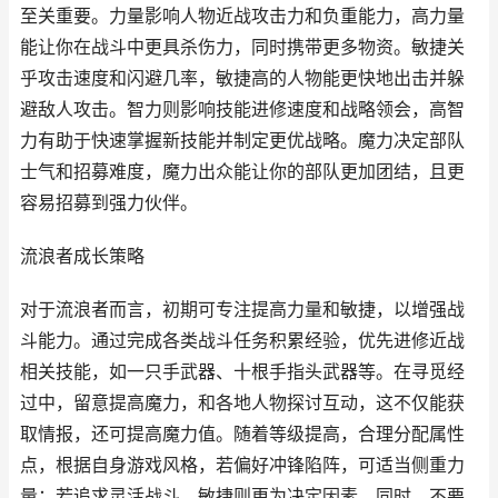
至关重要。力量影响人物近战攻击力和负重能力，高力量
能让你在战斗中更具杀伤力，同时携带更多物资。敏捷关
乎攻击速度和闪避几率，敏捷高的人物能更快地出击并躲
避敌人攻击。智力则影响技能进修速度和战略领会，高智
力有助于快速掌握新技能并制定更优战略。魔力决定部队
士气和招募难度，魔力出众能让你的部队更加团结，且更
容易招募到强力伙伴。
流浪者成长策略
对于流浪者而言，初期可专注提高力量和敏捷，以增强战
斗能力。通过完成各类战斗任务积累经验，优先进修近战
相关技能，如一只手武器、十根手指头武器等。在寻觅经
过中，留意提高魔力，和各地人物探讨互动，这不仅能获
取情报，还可提高魔力值。随着等级提高，合理分配属性
点，根据自身游戏风格，若偏好冲锋陷阵，可适当侧重力
量；若追求灵活战斗，敏捷则更为决定因素。同时，不要