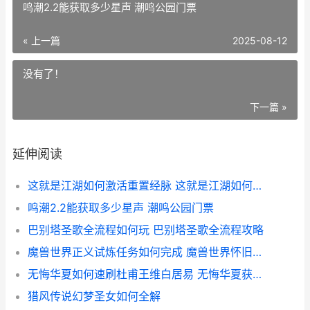
鸣潮2.2能获取多少星声 潮鸣公园门票
« 上一篇
2025-08-12
没有了！
下一篇 »
延伸阅读
这就是江湖如何激活重置经脉 这就是江湖如何获得宫廷朱砂
鸣潮2.2能获取多少星声 潮鸣公园门票
巴别塔圣歌全流程如何玩 巴别塔圣歌全流程攻略
魔兽世界正义试炼任务如何完成 魔兽世界怀旧服正义试炼怎么做
无悔华夏如何速刷杜甫王维白居易 无悔华夏获胜条件
猎风传说幻梦圣女如何全解