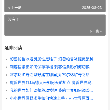
« 上一篇
2025-08-23
没有了！
下一篇 »
延伸阅读
幻兽帕鲁冰姬灵属性是啥子 幻兽帕鲁冰姬灵配种
刺客信条影如何保存存档 刺客信条影如何切换白天黑夜
塞尔达旷野之息野猪在哪里找 塞尔达旷野之息神庙地图详细
魔兽世界11.1鸟德大米如何天赋加点 魔兽世界鸟多少钱
我的世界如何调整移动按键 我的世界如何调整时间流速
小小世界原野求生如何快速上手 小小世界原野求生宠物怎么复活