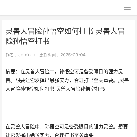
灵兽大冒险孙悟空如何打书 灵兽大冒
险孙悟空打书
作者：
admin
•
更新时间：2025-09-04
摘要：在灵兽大冒险中，孙悟空可是备受瞩目的强力灵
兽。想要让它发挥出最强实力，合理打书至关重要。,灵兽
大冒险孙悟空如何打书 灵兽大冒险孙悟空打书
在灵兽大冒险中，孙悟空可是备受瞩目的强力灵兽。想要
让它发挥出绝顶实力，合理打书至关重要。