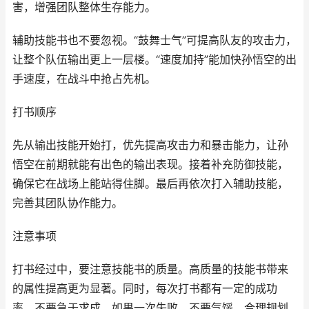
害，增强团队整体生存能力。
辅助技能书也不要忽视。“鼓舞士气”可提高队友的攻击力，
让整个队伍输出更上一层楼。“速度加持”能加快孙悟空的出
手速度，在战斗中抢占先机。
打书顺序
先从输出技能开始打，优先提高攻击力和暴击能力，让孙
悟空在前期就能有出色的输出表现。接着补充防御技能，
确保它在战场上能站得住脚。最后再依次打入辅助技能，
完善其团队协作能力。
注意事项
打书经过中，要注意技能书的质量。高质量的技能书带来
的属性提高更为显著。同时，每次打书都有一定的成功
率，不要急于求成。如果一次失败，不要气馁，合理规划