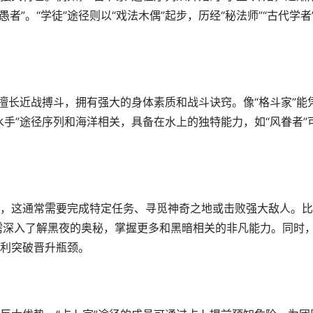
愚者”。“学徒”途径则以“戏法木偶”起步，历经“秘法师”“古代学者
擅长近战搏斗，拥有强大的身体素质和战斗诀窍。像“格斗家”能
手”途径序列和海洋相关，具备在水上的独特能力，如“风眷者”
，这通常需要完成特定任务、寻觅神奇之地或击败强大敌人。比
时，需深入了解黑夜的奥秘，掌握更多和黑暗相关的非凡能力。同时
利突破晋升瓶颈。