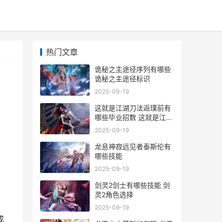
热门文章
诡秘之主途径序列有哪些
诡秘之主途径标识
2025-09-19
这就是江湖刀法返璞前有
哪些毕业招数 这就是江湖
刀法心法
2025-09-19
龙息神寂远见者泰斯伦有
哪些技能
2025-09-19
剑灵2剑士有哪些技能 剑
灵2角色选择
2025-09-19
成