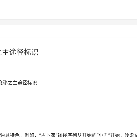
之主途径标识
诡秘之主途径标识
具特色。例如，“占卜家”途径序列从开始的“小丑”开始，逐渐