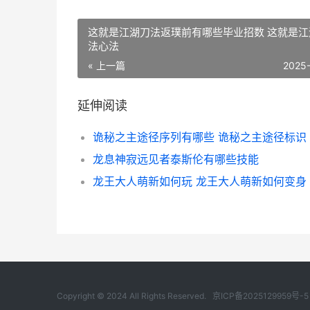
这就是江湖刀法返璞前有哪些毕业招数 这就是江
法心法
« 上一篇
2025
延伸阅读
诡秘之主途径序列有哪些 诡秘之主途径标识
龙息神寂远见者泰斯伦有哪些技能
龙王大人萌新如何玩 龙王大人萌新如何变身
Copyright © 2024 All Rights Reserved.
京ICP备2025129959号-5