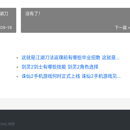
湖刀
没有了！
-09-19
下一篇 
这就是江湖刀法返璞前有哪些毕业招数 这就是江湖刀法心法
剑灵2剑士有哪些技能 剑灵2角色选择
诛仙2手机游戏何时正式上线 诛仙2手机游戏见影灵泉奇遇在哪
XML地图