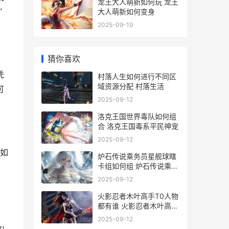
龙王大人萌新如何玩 龙王
”
大人萌新如何变身
2025-09-19
猜你喜欢
凭
村落人生如何进行不同区
域资源分配 村落生活
可
2025-09-12
洛克王国世界毒队如何组
合 洛克王国毒系平民神宠
2025-09-12
如
炉石传说乘务员星舰球瞎
卡组如何组 炉石传说乘务
，
员接邻
2025-09-12
火影忍者木叶高手T0人物
都有谁 火影忍者木叶高手
升星表
2025-09-12