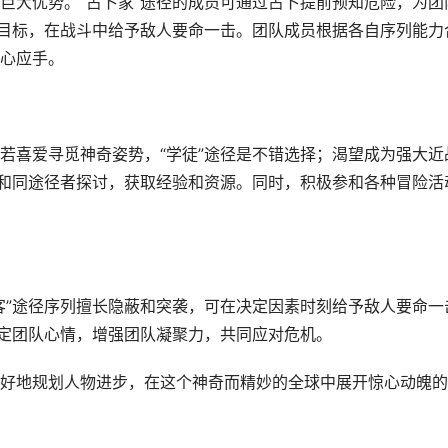
巨大优势。“占卜家”途径的成员可通过占卜提前预知危险，为团
杀目标，在战斗中给予敌人要命一击。团队成员根据各自序列能力
心应手。
若喜爱寻觅神奇姿势，“学徒”途径是不错选择；渴望成为强大近
重和同途径者探讨，获取经验和资源。同时，积极参和各种冒险活
客”途径序列擅长隐蔽和突袭，可在决定因素时刻给予敌人要命一
稳定团队心情，增强团队凝聚力，共同应对危机。
好地规划人物进步，在这个神奇而精妙的全球中展开惊心动魄的