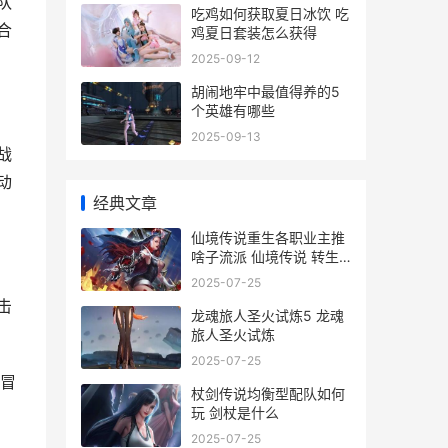
队
吃鸡如何获取夏日冰饮 吃
合
鸡夏日套装怎么获得
2025-09-12
胡闹地牢中最值得养的5
个英雄有哪些
2025-09-13
战
动
经典文章
仙境传说重生各职业主推
啥子流派 仙境传说 转生
流程
2025-07-25
击
龙魂旅人圣火试炼5 龙魂
旅人圣火试炼
2025-07-25
冒
杖剑传说均衡型配队如何
玩 剑杖是什么
2025-07-25