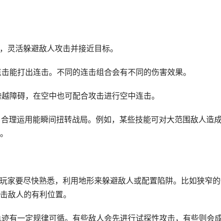
动，灵活躲避敌人攻击并接近目标。
续点击能打出连击。不同的连击组合会有不同的伤害效果。
或跨越障碍，在空中也可配合攻击进行空中连击。
键，合理运用能瞬间扭转战局。例如，某些技能可对大范围敌人造
。
局，玩家要尽快熟悉，利用地形来躲避敌人或配置陷阱。比如狭窄的
击敌人的有利位置。
动轨迹有一定规律可循。有些敌人会先进行试探性攻击，有些则会