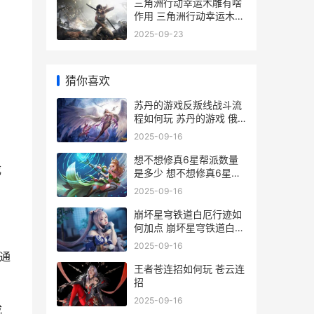
三角洲行动幸运木雕有啥
作用 三角洲行动幸运木雕
怎么获得
2025-09-23
猜你喜欢
苏丹的游戏反叛线战斗流
程如何玩 苏丹的游戏 俄
语
2025-09-16
想不想修真6星帮派数量
成
是多少 想不想修真6星技
能取舍
2025-09-16
崩坏星穹铁道白厄行迹如
何加点 崩坏星穹铁道白厄
英文名
2025-09-16
通
王者苍连招如何玩 苍云连
招
2025-09-16
成