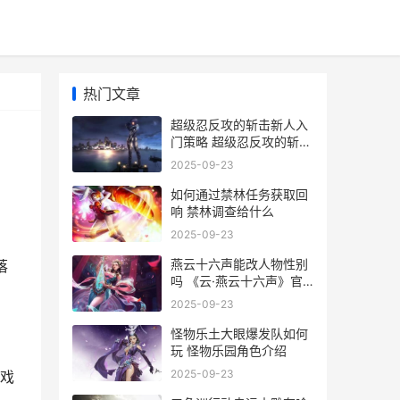
热门文章
超级忍反攻的斩击新人入
门策略 超级忍反攻的斩击
崩刃落
2025-09-23
如何通过禁林任务获取回
响 禁林调查给什么
2025-09-23
燕云十六声能改人物性别
落
吗 《云·燕云十六声》官
网下载
2025-09-23
怪物乐土大眼爆发队如何
玩 怪物乐园角色介绍
2025-09-23
戏