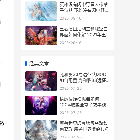
英雄没有闪中野蛮人带啥
子侍从 英雄没有闪中野蛮
人怎么加点
2025-09-16
消
王者盾山活动主题现空白
界面如何化解 2021年王
者荣耀盾山重做
2025-09-16
，
经典文章
光和影33号远征队MOD
如何配置 光和影33远征
用
队
2025-07-25
情感反诈模拟器如何
100%收集全章节故事线
情感反诈模拟器何月盈三
2025-07-25
次打动
敌
魔兽世界虚痕狼母坐骑如
何获取 魔兽世界虚痕狼母
2025-07-25