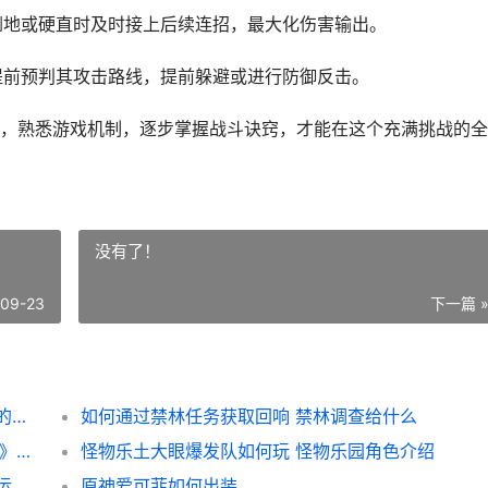
人倒地或硬直时及时接上后续连招，最大化伤害输出。
，提前预判其攻击路线，提前躲避或进行防御反击。
，熟悉游戏机制，逐步掌握战斗诀窍，才能在这个充满挑战的全
没有了！
-09-23
下一篇 
超级忍反攻的斩击新人入门策略 超级忍反攻的斩击崩刃落
如何通过禁林任务获取回响 禁林调查给什么
燕云十六声能改人物性别吗 《云·燕云十六声》官网下载
怪物乐土大眼爆发队如何玩 怪物乐园角色介绍
三角洲行动幸运木雕有啥作用 三角洲行动幸运木雕怎么获得
原神爱可菲如何出装