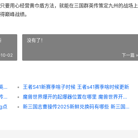
只要用心经营黄巾盾方法，就能在三国群英传策定九州的战场上
得巅峰战绩。
新
没有了！
-10-02
下一篇 
三国群英传策定九州黄巾盾方法策略 三国群英传策定九洲什么时候开服的
王者S41新赛季啥子时候 王者s41赛季啥时候更新
炉石传说33.0.3发现猎卡组代码是啥子 炉石传说2021年5月13日更新
魔兽世界爆开的起爆器位置在哪里 魔兽世界开爆发是什么意思
g点
新三国志曹操传2025新鲜兑换码有哪些 新三国志曹操传论坛