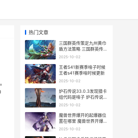
热门文章
三国群英传策定九州黄巾
盾方法策略 三国群英传策
定九洲什么时候开服的
2025-10-02
王者S41新赛季啥子时候
王者s41赛季啥时候更新
2025-10-02
。
炉石传说33.0.3发现猎卡
巾
组代码是啥子 炉石传说
2021年5月13日更新
2025-10-02
魔兽世界爆开的起爆器位
置在哪里 魔兽世界开爆发
是什么意思
2025-10-02