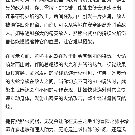
集的敌人时，你只需按下STG键，熊熊虫便会迅速吐出一
连串带有火焰的攻击，瞬间在敌群中引发一片火海，敌人
被烧得四处逃窜，而你则可以从容地在安全距离外割菜敌
人。如果遇到强大的精英敌人，熊熊虫武器的持续火焰伤
害也能慢慢磨掉它的血量，让它难以招架。
在展示方面，熊熊虫武器在攻击时会有绚丽的特效。火焰
喷射而出时，伴随着耀眼的火光和升腾的热气，视觉效果
极其震撼。武器发射的光线轨迹清晰可见，仿佛一条灵动
的火蛇穿梭在敌人之间。当你切换不同的STG玩法时，熊
熊虫武器还会有不同的动作表现，比如快速连射时它会快
速抖动身体，发射出密集的火焰攻击，整个经过流畅又酷
炫。
拥有熊熊虫武器，无疑会让你在无主之地4的冒险之旅中增
添许多趣味和强大助力。无论是追求特殊的外观，还是渴