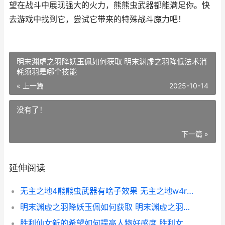
望在战斗中展现强大的火力，熊熊虫武器都能满足你。快
去游戏中找到它，尝试它带来的特殊战斗魔力吧！
明末渊虚之羽降妖玉佩如何获取 明末渊虚之羽降低法术消
耗须羽是哪个技能
« 上一篇
2025-10-14
没有了！
下一篇 »
延伸阅读
无主之地4熊熊虫武器有啥子效果 无主之地w4rd3n怎么打
明末渊虚之羽降妖玉佩如何获取 明末渊虚之羽降低法术消耗须羽是哪个技能
胜利仙女新的希望如何提高人物好感度 胜利女神鲜花