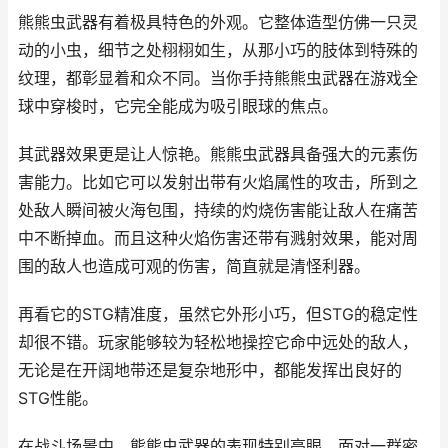
熊熊虫武器有着极具特色的外观。它整体造型仿佛一只灵
动的小虫，细节之处栩栩如生，从那小巧的肢体到特殊的
纹理，都彰显着和众不同。当你手持熊熊虫武器在游戏全
球中穿梭时，它完全能成为吸引眼球的焦点。
其武器效果更是让人惊艳。熊熊虫武器具备强大的元素伤
害能力。比如它可以发射出带有火焰属性的攻击，所到之
处敌人瞬间被火海包围，持续的灼烧伤害能让敌人在痛苦
中不断掉血。而且这种火焰伤害还带有溅射效果，能对周
围的敌人也造成可观的伤害，简直就是清怪利器。
再看它的STG精准度，虽然它外形小巧，但STG的稳定性
却很不错。玩家能够较为轻松地操控它命中远处的敌人，
无论是在开阔地带还是复杂地形中，都能发挥出良好的
STG性能。
在战斗场景中，熊熊虫武器的表现特别亮眼。面对一群密