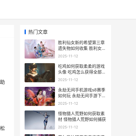
热门文章
胜利仙女新的希望第三章
遗失物如何收集 胜利女神
在哪里发现的
2025-11-12
吃鸡如何获取柔柔的游戏
头像 吃鸡怎么获得全部皮
肤
2025-11-12
助
永劫无间手机游戏s8赛季
如何玩 永劫无间手游下载
链接网址
2025-11-12
怪物猎人荒野如何获取素
材 怪物猎人荒野如何捕获
2025-11-12
松