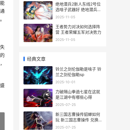
能
绝地潜兵2新人东线2号位
选啥子武器好 绝地潜兵2
通
新人武器推荐
2025-11-05
。
王者势力对决如何选择阵
营 王者荣耀五军对决势力
2025-11-05
失
的
经典文章
，
铃兰之剑伦伽勒是啥子 铃
兰之剑伦伽勒sp
2025-10-01
盛
力破隔山拳過七星在这就
是江湖中有哪些心得
2025-07-25
新三国志曹操传貂蝉如何
玩 新三国志曹操传 兑换
码
2025-07-25