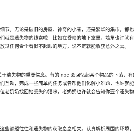
细节。无论是破旧的房屋、神奇的小巷，还是繁华的集市，都也
们就是遗失物的线索啦！比如在昏暗的地下室里，墙角也许就有
放过任何壹个看似不起眼的地方，说不定就能收获意外之喜。
关于遗失物的重要信息。有的 npc 会回忆起某个物品的下落，有
们互动，完成一些简单的任务或者帮他们化解小难题，也许就能
位老奶奶找回她丢失的猫咪，老奶奶也许就会告知你壹个遗失物
这些谜题往往和遗失物的获取息息相关。认真解析周围的环境，