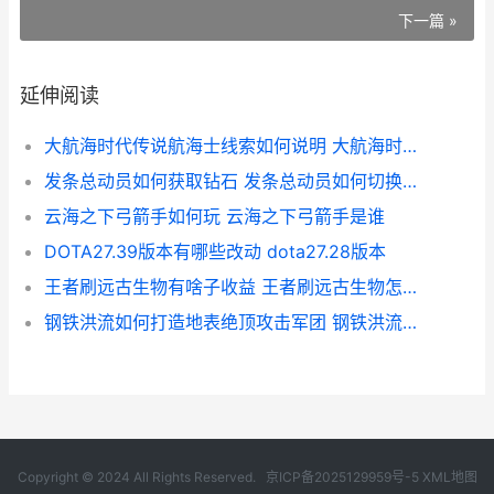
下一篇 »
延伸阅读
大航海时代传说航海士线索如何说明 大航海时代传说大餐密码
发条总动员如何获取钻石 发条总动员如何切换账号登录
云海之下弓箭手如何玩 云海之下弓箭手是谁
DOTA27.39版本有哪些改动 dota27.28版本
王者刷远古生物有啥子收益 王者刷远古生物怎么刷
钢铁洪流如何打造地表绝顶攻击军团 钢铁洪流副本
Copyright © 2024 All Rights Reserved.
京ICP备2025129959号-5
XML地图