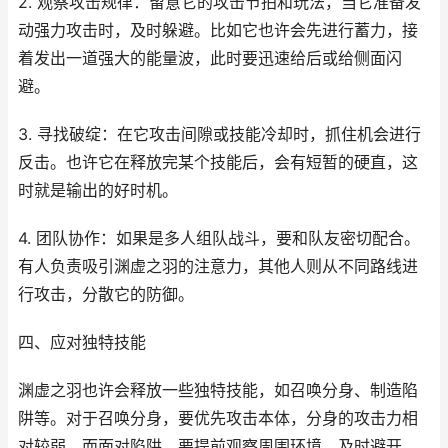
2. 观察攻击规律：留意它的攻击节拍和玩法，当它准备发
动强力攻击时，及时躲避。比如它也许会先进行蓄力，接
着发出一道强大的能量波，此时要迅速给后或给侧面闪
避。
3. 寻找破绽：在它攻击间隙或技能冷却时，抓住机会进行
反击。也许它在释放完某个技能后，会有短暂的硬直，这
时就是输出的好时机。
4. 团队协作：如果是多人组队战斗，要和队友密切配合。
有人负责吸引渊虚之羽的注意力，其他人则从不同路线进
行攻击，分散它的防御。
四、应对独特技能
渊虚之羽也许会释放一些独特技能，如召唤分身、制造陷
阱等。对于召唤分身，要优先攻击本体，分身的攻击力相
对较弱。而面对陷阱，要提前观察周围环境，及时避开。