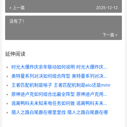
« 上一篇
2025-12-12
没有了！
下一篇 »
延伸阅读
时光大爆炸庆余年联动如何说明 时光大爆炸庆余年
奥特曼系列对决如何组合阵型 奥特曼系列对决破解版
王者匹配机制是啥子 王者匹配机制是elo还是mmr
原神迪卢克如何组合出最全阵型 原神迪卢克用什么指引
逃离鸭科夫未知来电任务如何做 逃离鸭科夫未知来电的隐喻与背景与历史背景
猎人之路白尾鹿在哪里里找 猎人之路白尾鹿在哪