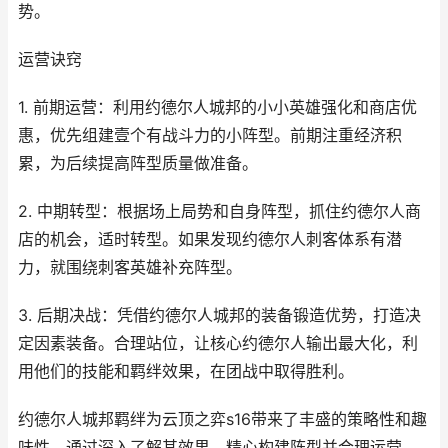
势。
运营诀窍
1. 前期运营：利用约德尔人城邦的小小英雄强化和商店优
惠，优先组建壹个有战斗力的小阵型。前期注重经济积
累，为后续提高阵型质量做准备。
2. 中期转型：根据场上局势和自身阵型，抓住约德尔人商
店的机会，适时转型。如果发现约德尔人刺客体系有潜
力，就围绕刺客英雄补充阵型。
3. 后期决战：凭借约德尔人城邦的装备锻造优势，打造决
定因素装备。合理站位，让核心约德尔人输出最大化，利
用他们的技能和羁绊效果，在团战中取得胜利。
约德尔人城邦羁绊为云顶之弈s16带来了丰盛的策略性和趣
味性。通过深入了解其效果，精心构建阵型并合理运营，