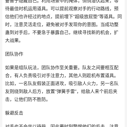
要善于隐藏自己。利用场景中的掩体，悄悄潜伏起来，等
待最佳时机运用道具。可以提前观察对手的行动路线，预
估他们也许经过的地点，提前埋下“超级放屁垫”等道具。同
时，注意灵活走位，避免被对手发现你的意图。当成功整
蛊到对手后，不要急于暴露自己，继续寻找新的机会，扩
大战果。
团队协作
如果是组队玩法，团队协作至关重要。队友之间要相互配
合，有人负责吸引对手注意力，其他人则趁机布置道具。
比如，一名队友假装正面进攻，吸引敌人火力，另一名队
友则绕到敌人后方，放置“弹簧手雷”，给敌人来个前后夹
击，让他们防不胜防。
躲避反击
对手也不会坐以待毙，因此要时刻警惕他们的反击。注意