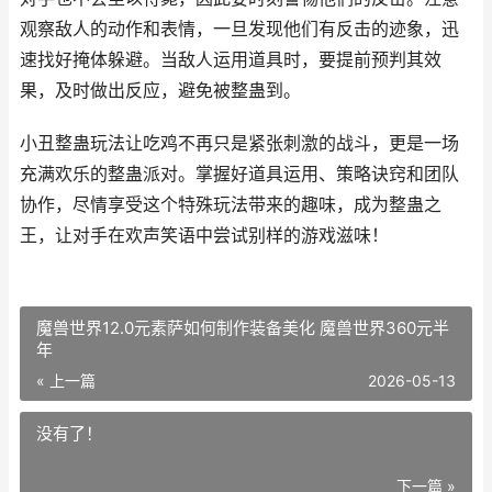
观察敌人的动作和表情，一旦发现他们有反击的迹象，迅
速找好掩体躲避。当敌人运用道具时，要提前预判其效
果，及时做出反应，避免被整蛊到。
小丑整蛊玩法让吃鸡不再只是紧张刺激的战斗，更是一场
充满欢乐的整蛊派对。掌握好道具运用、策略诀窍和团队
协作，尽情享受这个特殊玩法带来的趣味，成为整蛊之
王，让对手在欢声笑语中尝试别样的游戏滋味！
魔兽世界12.0元素萨如何制作装备美化 魔兽世界360元半
年
« 上一篇
2026-05-13
没有了！
下一篇 »