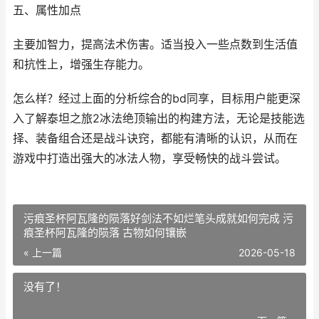
五、属性加点
主要加智力，提高法术伤害。适当投入一些点数到生活值
和抗性上，增强生存能力。
怎么样？经过上面的分析综合的bd同享，目标用户能更深
入了解泰坦之旅2冰法绝顶输出的构建方法，无论是技能选
择、装备组合还是战斗诀窍，都能有清晰的认识，从而在
游戏中打造出强大的冰法人物，享受畅快的战斗尝试。
污痕圣杯阿瓦隆的陨落好剑法不如烂笔头成就如何完成 污
痕圣杯阿瓦隆的陨落 古物如何镶嵌
« 上一篇
2026-05-18
没有了！