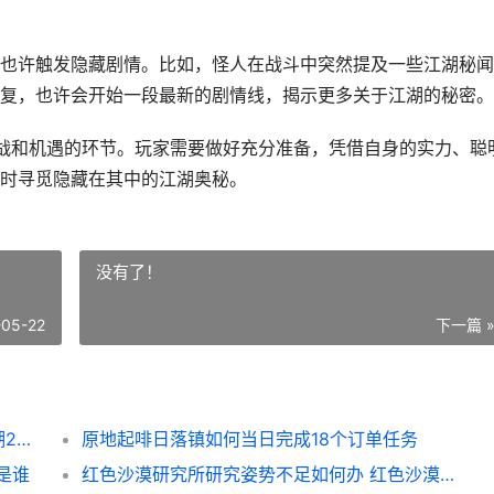
也许触发隐藏剧情。比如，怪人在战斗中突然提及一些江湖秘闻
复，也许会开始一段最新的剧情线，揭示更多关于江湖的秘密。
战和机遇的环节。玩家需要做好充分准备，凭借自身的实力、聪
时寻觅隐藏在其中的江湖奥秘。
没有了！
-05-22
下一篇 
下一站江湖2峰顶怪人流程是啥子 下一站江湖2什么时候出
原地起啡日落镇如何当日完成18个订单任务
是谁
红色沙漠研究所研究姿势不足如何办 红色沙漠研究所研究