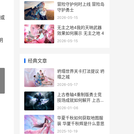
冒险守护何时上线 冒险岛
守护勇士
或
2026-05-15
无主之地4我的天呐武器
效果如何展示 无主之地 4
明
2026-05-15
经典文章
坍塌世界关卡打法提议 坍
塌之城
2026-05-17
»
上古卷轴4重制版勇士竞
技场成就如何解开 上古卷
轴4重制版灵魂租契
2026-01-06
华夏千秋如何获取地图服
装 华厦千秋辉是什么意思
2025-10-19