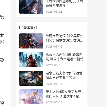
王者世界西施如何玩 王者
荣耀西施怎样
2026-05-21
玩
猜你喜欢
会
数码宝贝物语:时空异客如
何锁定保护数码兽 数码宝
招
贝物语骇客追忆
2026-05-15
燕云十六声笃山衔蝉如何
玩 燕云十六州是哪个朝代
功
2026-05-15
，
潜水员戴夫餐厅如何运营
潜水员戴夫餐厅等级
2026-05-15
无主之地4魔女维克丝开
荒如何玩 无主之地4魔女
吸血流
物
2026-05-15