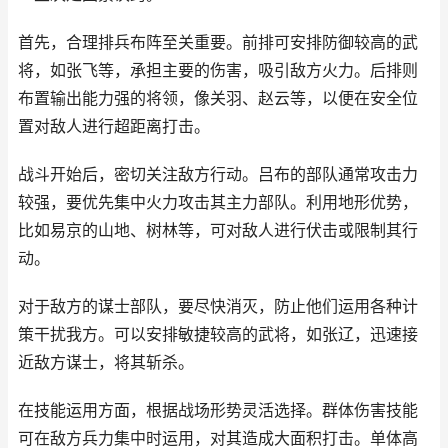
首先，合理排兵布阵至关重要。前排可安排防御较高的武
将，如张飞等，承担主要的伤害，吸引敌方火力。后排则
布置输出能力强的将领，像关羽、赵云等，以便在安全位
置对敌人进行超距离打击。
战斗开始后，密切关注敌方行动。吕布的部队通常攻击力
较强，要优先集中火力攻击其主力部队。利用地形优势，
比如易京的山地、树林等，可对敌人进行伏击或限制其行
动。
对于敌方的谋士部队，要尽快消灭，防止他们运用各种计
策干扰我方。可以安排敏捷较高的武将，如张辽，迅速接
近敌方谋士，将其斩杀。
在技能运用方面，根据战场形势灵活选择。群体伤害技能
可在敌方兵力集中时运用，对其造成大面积打击。单体高