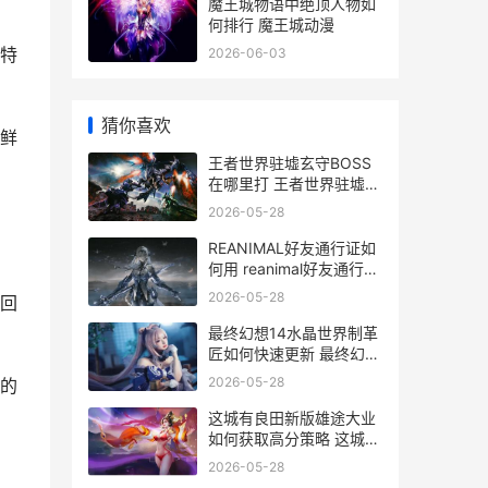
魔王城物语中绝顶人物如
何排行 魔王城动漫
特
2026-06-03
猜你喜欢
鲜
王者世界驻墟玄守BOSS
在哪里打 王者世界驻墟玄
守觉醒怎么激活
2026-05-28
REANIMAL好友通行证如
何用 reanimal好友通行证
添加
2026-05-28
回
最终幻想14水晶世界制革
匠如何快速更新 最终幻想
14水晶世界职业推荐
2026-05-28
的
这城有良田新版雄途大业
如何获取高分策略 这城有
良田新版跨域争锋
2026-05-28