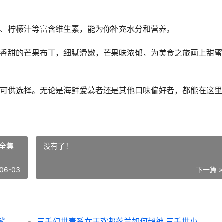
、柠檬汁等富含维生素，能为你补充水分和营养。
香甜的芒果布丁，细腻滑嫩，芒果味浓郁，为美食之旅画上甜蜜
可供选择。无论是海鲜爱慕者还是其他口味偏好者，都能在这里
全集
没有了！
06-03
下一篇 
潜水员戴夫鲨鱼节如何选择菜品 潜水员戴夫鲨鱼牙齿游戏技巧
三千幻世毒系女王欢都落兰如何超神 三千世小说全集