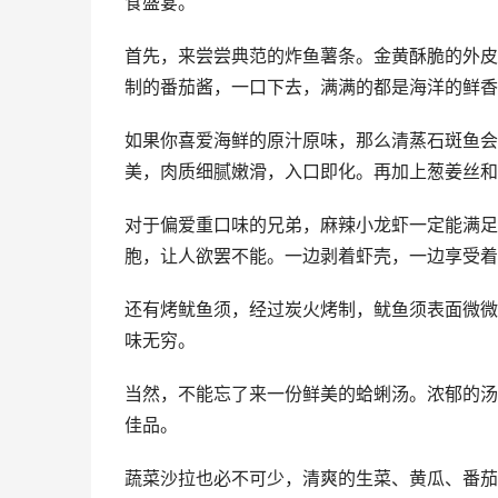
食盛宴。
首先，来尝尝典范的炸鱼薯条。金黄酥脆的外皮
制的番茄酱，一口下去，满满的都是海洋的鲜香
如果你喜爱海鲜的原汁原味，那么清蒸石斑鱼会
美，肉质细腻嫩滑，入口即化。再加上葱姜丝和
对于偏爱重口味的兄弟，麻辣小龙虾一定能满足
胞，让人欲罢不能。一边剥着虾壳，一边享受着
还有烤鱿鱼须，经过炭火烤制，鱿鱼须表面微微
味无穷。
当然，不能忘了来一份鲜美的蛤蜊汤。浓郁的汤
佳品。
蔬菜沙拉也必不可少，清爽的生菜、黄瓜、番茄