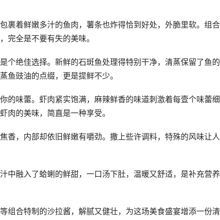
包裹着鲜嫩多汁的鱼肉，薯条也炸得恰到好处，外脆里软。组合
，完全是不要有失的美味。
是个绝佳选择。新鲜的石斑鱼处理得特别干净，清蒸保留了鱼的
蒸鱼豉油的点缀，更是提鲜不少。
你的味蕾。虾肉紧实饱满，麻辣鲜香的味道刺激着每壹个味蕾细
虾肉的美味，简直是一种享受。
焦香，内部却依旧鲜嫩有嚼劲。撒上些许调料，特殊的风味让人
汁中融入了蛤蜊的鲜甜，一口汤下肚，温暖又舒适，是补充营养
等组合特制的沙拉酱，解腻又健壮，为这场美食盛宴增添一份清