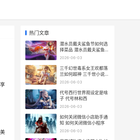
热门文章
潜水员戴夫鲨鱼节如何选
择菜品 潜水员戴夫鲨鱼牙
齿游戏技巧
2026-06-03
三千幻世毒系女王欢都落
兰如何超神 三千世小说全
集
2026-06-03
享
代号西行世界观设定是啥
子 代号林和西
2026-06-03
如何关闭微信小店助手通
知 如何关闭微信小程序
2026-06-03
美