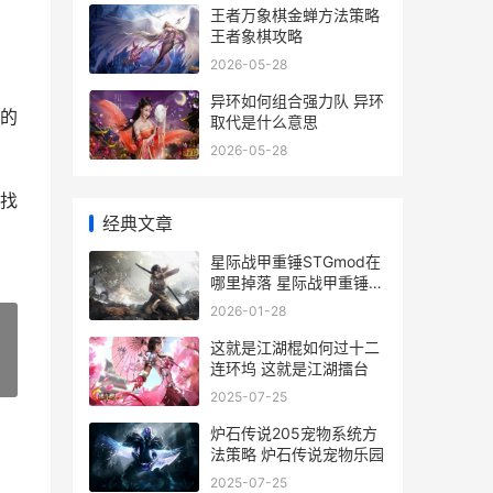
王者万象棋金蝉方法策略
王者象棋攻略
2026-05-28
异环如何组合强力队 异环
的
取代是什么意思
2026-05-28
找
经典文章
星际战甲重锤STGmod在
哪里掉落 星际战甲重锤射
击在哪刷
2026-01-28
这就是江湖棍如何过十二
连环坞 这就是江湖擂台
»
2025-07-25
炉石传说205宠物系统方
法策略 炉石传说宠物乐园
2025-07-25