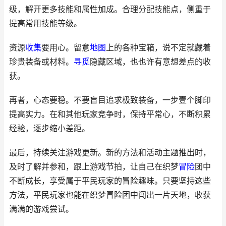
级，解开更多技能和属性加成。合理分配技能点，侧重于
提高常用技能等级。
资源
收集
要用心。留意
地图
上的各种宝箱，说不定就藏着
珍贵装备或材料。
寻觅
隐藏区域，也也许有意想差点的收
获。
再者，心态要稳。不要盲目追求极致装备，一步壹个脚印
提高实力。在和其他玩家竞争时，保持平常心，不断积累
经验，逐步缩小差距。
最后，持续关注游戏更新。新的方法和活动主题推出时，
及时了解并参和，跟上游戏节拍，让自己在织梦
冒险
团中
不断成长，享受属于平民玩家的冒险趣味。只要坚持这些
方法，平民玩家也能在织梦冒险团中闯出一片天地，收获
满满的游戏尝试。