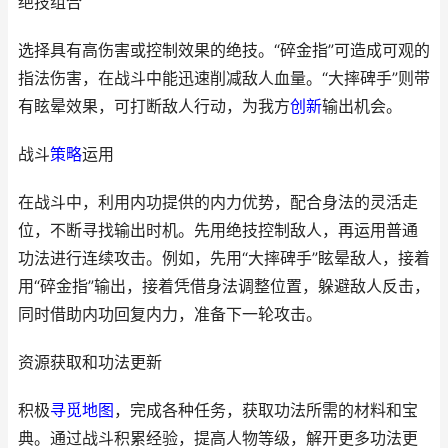
绝技组合
选择具有高伤害或控制效果的绝技。“碎金指”可造成可观的
指法伤害，在战斗中能迅速削减敌人血量。“大摔碑手”则带
有眩晕效果，可打断敌人行动，为我方
创新
输出机会。
战斗
策略
运用
在战斗中，利用内功提供的内力优势，配合身法的灵活走
位，不断寻找输出时机。先用绝技控制敌人，再运用普通
功法进行连续攻击。例如，先用“大摔碑手”眩晕敌人，接着
用“碎金指”输出，接着凭借身法调整位置，躲避敌人反击，
同时借助内功回复内力，准备下一轮攻击。
资源获取和功法更新
积极
寻觅
地图
，完成各种任务，获取功法所需的材料和宝
典。通过战斗积累经验，提高人物等级，解开更多功法更