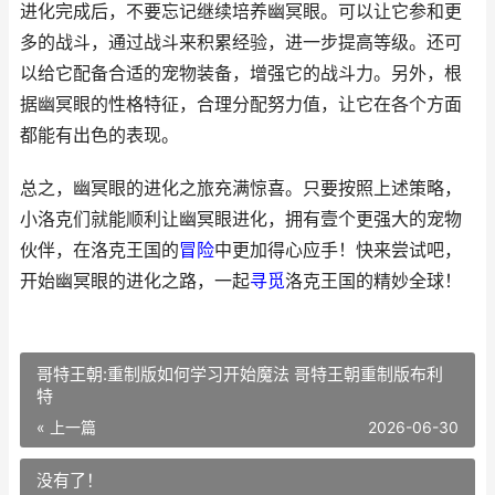
进化完成后，不要忘记继续培养幽冥眼。可以让它参和更
多的战斗，通过战斗来积累经验，进一步提高等级。还可
以给它配备合适的宠物装备，增强它的战斗力。另外，根
据幽冥眼的性格特征，合理分配努力值，让它在各个方面
都能有出色的表现。
总之，幽冥眼的进化之旅充满惊喜。只要按照上述策略，
小洛克们就能顺利让幽冥眼进化，拥有壹个更强大的宠物
伙伴，在洛克王国的
冒险
中更加得心应手！快来尝试吧，
开始幽冥眼的进化之路，一起
寻觅
洛克王国的精妙全球！
哥特王朝:重制版如何学习开始魔法 哥特王朝重制版布利
特
« 上一篇
2026-06-30
没有了！