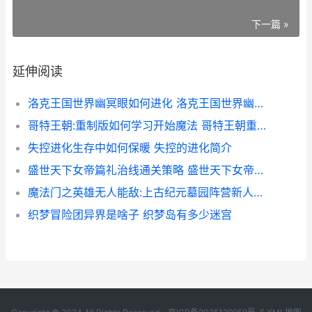
下一篇 »
延伸阅读
洛克王国世界幽冥眼如何进化 洛克王国世界幽系精灵
哥特王朝:重制版如何学习开始魔法 哥特王朝重制版布利特
失控进化生存中如何保暖 失控的进化简介
盛世天下女帝篇礼治线通关策略 盛世天下女帝篇免费版
魔法门之英雄无人能敌:上古纪元墓园阵营新人开荒如何玩 魔法门之英雄无敌3死亡阴影手机版
织梦冒险团异界是啥子 织梦岛有多少迷宫