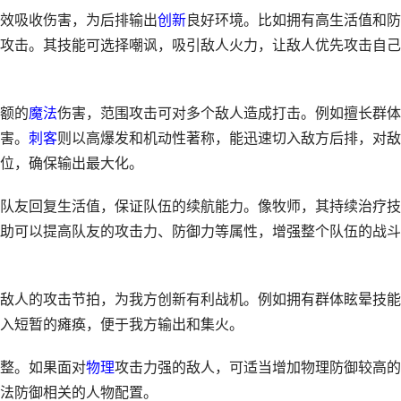
效吸收伤害，为后排输出
创新
良好环境。比如拥有高生活值和防
攻击。其技能可选择嘲讽，吸引敌人火力，让敌人优先攻击自己
额的
魔法
伤害，范围攻击可对多个敌人造成打击。例如擅长群体
害。
刺客
则以高爆发和机动性著称，能迅速切入敌方后排，对敌
位，确保输出最大化。
队友回复生活值，保证队伍的续航能力。像牧师，其持续治疗技
助可以提高队友的攻击力、防御力等属性，增强整个队伍的战斗
敌人的攻击节拍，为我方创新有利战机。例如拥有群体眩晕技能
入短暂的瘫痪，便于我方输出和集火。
整。如果面对
物理
攻击力强的敌人，可适当增加物理防御较高的
法防御相关的人物配置。