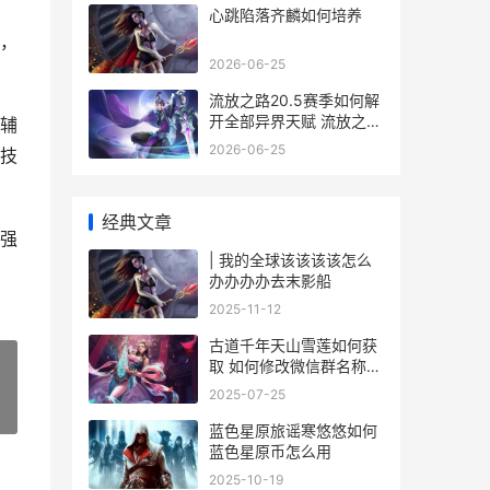
心跳陷落齐麟如何培养
，
2026-06-25
流放之路20.5赛季如何解
开全部异界天赋 流放之路
辅
20.5赛季更新了什么
2026-06-25
技
经典文章
强
| 我的全球该该该该怎么
办办办办去末影船
2025-11-12
古道千年天山雪莲如何获
取 如何修改微信群名称备
注
2025-07-25
»
蓝色星原旅谣寒悠悠如何
蓝色星原币怎么用
2025-10-19