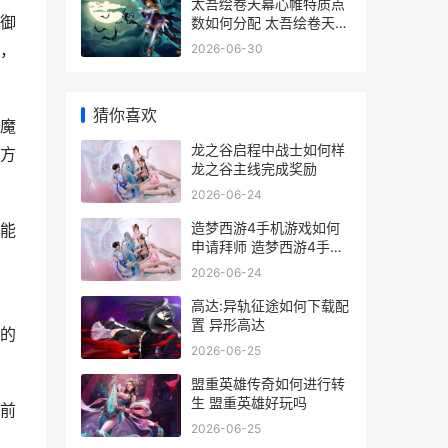
太吾绘卷天幕心帷特质点
御
数如何分配 太吾绘卷天幕
心帷建筑布局
，
2026-06-30
猜你喜欢
魔
龙之谷启程中战士如何样
方
龙之谷主线完成奖励
2026-06-24
造梦西游4手机游戏如何
能
申请拜师 造梦西游4手机
版boss大全
2026-06-24
高达:异轨征途如何下载配
置 异形高达
的
2026-06-25
盟重英雄传奇如何进行转
生 盟重英雄好玩吗
前
2026-06-25