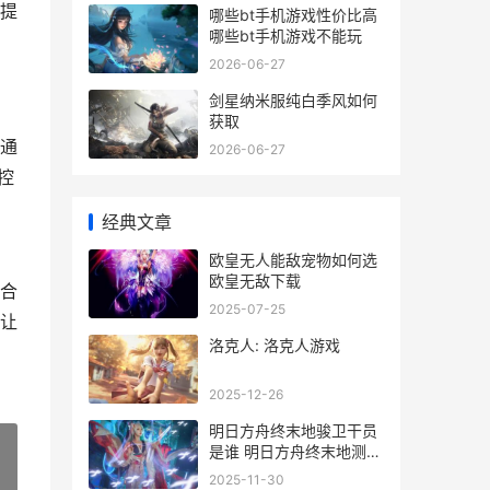
提
哪些bt手机游戏性价比高
哪些bt手机游戏不能玩
2026-06-27
剑星纳米服纯白季风如何
获取
通
2026-06-27
，控
经典文章
欧皇无人能敌宠物如何选
欧皇无敌下载
合
2025-07-25
让
洛克人: 洛克人游戏
2025-12-26
明日方舟终末地骏卫干员
是谁 明日方舟终末地测试
资格
2025-11-30