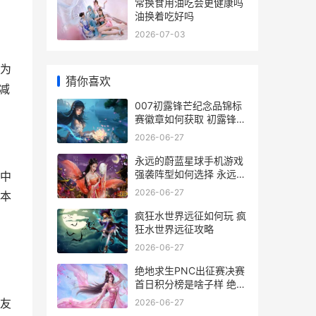
常换食用油吃会更健康吗
油换着吃好吗
2026-07-03
为
猜你喜欢
减
007初露锋芒纪念品锦标
赛徽章如何获取 初露锋芒
后面一句
2026-06-27
永远的蔚蓝星球手机游戏
强袭阵型如何选择 永远的
中
蔚蓝星球免费版
2026-06-27
本
疯狂水世界远征如何玩 疯
狂水世界远征攻略
2026-06-27
绝地求生PNC出征赛决赛
首日积分榜是啥子样 绝地
求生pws
友
2026-06-27