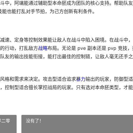
斗中，阿璃能通过辅助型本命胚成为团队的核心支持。帮助队友
助技能也能打乱对手节拍，为己方创新有利条件。
减速、定身等控制效果能让敌人在战斗中陷入困境。在战斗中，
的行动，打乱敌方
战略
布局。无论是 pve 副本还是 pvp 竞技
队友的输出技能衔接，能打出最佳的控制链，让敌人毫无还手之
风格和需求来决定。攻击型适合追求
暴力
输出的玩家，防御型适
，控制型适合擅长掌控战局的玩家。只有选对本命胚类型，才能
界二零
没有了！