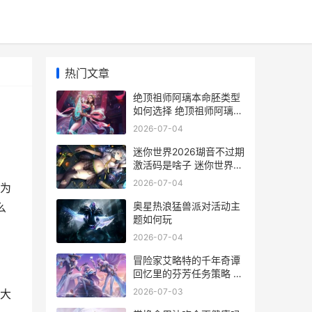
热门文章
绝顶祖师阿璃本命胚类型
如何选择 绝顶祖师阿璃本
名叫什么
2026-07-04
迷你世界2026瑚音不过期
激活码是啥子 迷你世界二
零二
2026-07-04
为
奥星热浪猛兽派对活动主
么
题如何玩
2026-07-04
冒险家艾略特的千年奇谭
回忆里的芬芳任务策略 冒
险家艾略特的千年物语结
2026-07-03
大
局条件