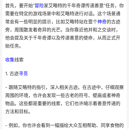
首先，要开始“
冒险
家艾略特的千年奇谭传递善意”任务，你
需要在特定的游戏场景中和艾略特进行对话。这个场景通
常会有一些明显的提示，比如艾略特站在壹个
神奇
的古迹
旁，周围散发着奇异的光芒。当你靠近他并和之交谈时，
他会提及关于千年奇谭以及传递善意的使命，从而正式开
始任务。
收集
线索
1. 古迹
寻觅
- 跟随艾略特的指引，深入相关古迹。在古迹中，仔细观察
周围的环境，也许会发现一些古老的符号、壁画或者神奇
物品。这些都是重要的线索，它们也许暗示着善意传递的
方法和目标。
- 例如，你也许会看到一幅描绘大众互相帮助、同享食物的