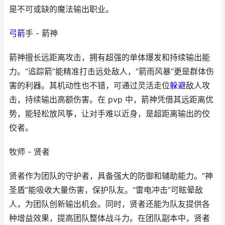
是不可或缺的魔法输出职业。
弓箭
手 - 箭神
箭神擅长远距离攻击，拥有超强的单体爆发和持续输出能
力。“追踪箭”能精准打击远处敌人，“箭雨风暴”更是群体伤
害的利器。其机动性也不错，可通过灵活走位
躲避
敌人攻
击，持续输出高额伤害。在 pvp 中，箭神凭借其远距离优
势，能轻松放风筝，让对手难以近身，是超距离输出的佼
佼者。
牧师 - 贤者
贤者作为团队的守护者，具备强大的防御和辅助能力。“神
圣盾”能吸收大量伤害，保护队友。“雷电冲击”可眩晕敌
人，为团队创新输出机会。同时，贤者还能为队友提供各
种增益效果，提高团队整体战斗力。在团队副本中，贤者