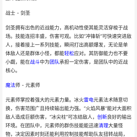
战士 - 剑圣
剑圣拥有出色的近战能力，高机动性使其能灵活穿梭于战
场。技能连招丰盛，伤害可观。比如“冲锋斩”可快速突进敌
人，接着接上一系列技能，瞬间打出高额爆发，无论是单
体敌人还是群体小怪，都能
轻松
应对。其防御能力也不要
小觑，能在
战斗
中为
团队
承担一定伤害，是团队中的近战
核心。
魔法
师 - 元素师
元素师掌控着强大的元素力量。冰火
雷电
元素法术随意切
换，伤害范围广且持续输出能力强。“火焰风暴”能对大面积
敌人造成巨额伤害，“冰尖柱”可冻结敌人，
创新
良好的输出
环境。在团队中，元素师的群伤技能能迅速
清理
大量怪
物，决定因素时刻还能利用控制技能帮助队友扭转战局，