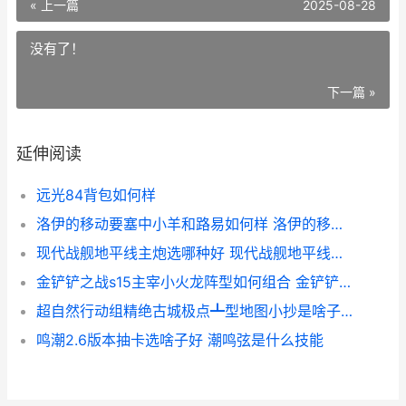
« 上一篇
2025-08-28
没有了！
下一篇 »
延伸阅读
远光84背包如何样
洛伊的移动要塞中小羊和路易如何样 洛伊的移动要塞英雄排行
现代战舰地平线主炮选哪种好 现代战舰地平线用什么主炮
金铲铲之战s15主宰小火龙阵型如何组合 金铲铲之战s1阵容合集
超自然行动组精绝古城极点┻型地图小抄是啥子 超自然行动组精绝古城小抄大全免费
鸣潮2.6版本抽卡选啥子好 潮鸣弦是什么技能