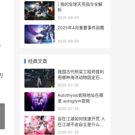
| 我的全球天亮指令全解
析
2025-09-05
2025年4月重要事件前瞻
2025-09-05
。
经典文章
我国古代桥梁工程师曾利
刃
用哪种海洋动物固定石桥
古代桥梁建设
2025-07-25
Autothysis官网地址在哪
里 autoglym官网
2025-07-25
自在江湖如何快速开荒 人
»
在江湖不由自主是什么意
思
2025-07-25