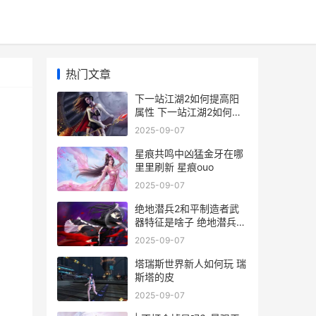
热门文章
下一站江湖2如何提高阳
属性 下一站江湖2如何加
入武馆
2025-09-07
星痕共鸣中凶猛金牙在哪
里里刷新 星痕ouo
2025-09-07
绝地潜兵2和平制造者武
器特征是啥子 绝地潜兵攻
略选什么枪
2025-09-07
塔瑞斯世界新人如何玩 瑞
斯塔的皮
2025-09-07
。