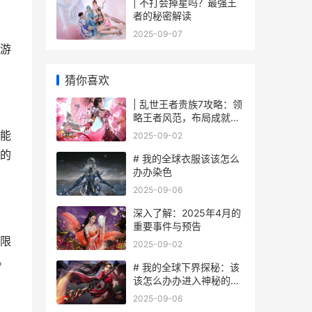
| 不打会掉星吗？最强王
者的秘密解读
2025-09-07
游
猜你喜欢
| 乱世王者贵族7攻略：领
略王者风范，布局成就伟
大
能
2025-09-02
的
# 我的全球衣服该该怎么
办办染色
2025-09-06
深入了解：2025年4月的
重要事件与预告
限
2025-09-02
。
# 我的全球下界探秘：该
该怎么办办进入神秘的下
界
2025-09-06