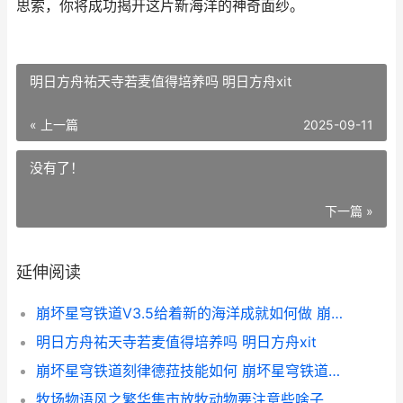
思索，你将成功揭开这片新海洋的神奇面纱。
明日方舟祐天寺若麦值得培养吗 明日方舟xit
« 上一篇
2025-09-11
没有了！
下一篇 »
延伸阅读
崩坏星穹铁道V3.5给着新的海洋成就如何做 崩坏星穹铁道v3.1下载
明日方舟祐天寺若麦值得培养吗 明日方舟xit
崩坏星穹铁道刻律德菈技能如何 崩坏星穹铁道刻律德菈什么时候出
牧场物语风之繁华集市放牧动物要注意些啥子 牧场物语风之繁华集市