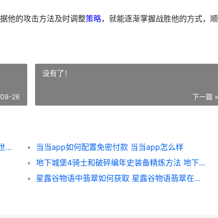
据他的攻击方法及时调整
策略
，就能逐渐掌握战胜他的方式，顺
没有了！
-09-26
下一篇 
长生天机降世中红发刀客如何打 长生天机降世中州在哪里
当当app如何配置免密付款 当当app怎么样
地下城堡4骑士和破碎编年史装备精炼方法 地下城堡4骑士与破碎编年史惊悸荒野攻略
星露谷物语中翡翠如何获取 星露谷物语翡翠在多少层