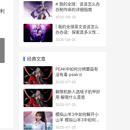
# 我的全球：该该怎么办
办制作床的详细指南
利
2025-09-26
| 我的全球英文该该怎么
办办读：探索其多义性与
魅力
2025-09-25
»
经典文章
PEAK中如何分辨蘑菇有
没有毒 peak'd
2025-07-25
解限机新人选啥子机甲好
用 解限什么意思
2025-07-25
模拟山羊3中如何解开小
山羊 模拟山羊3中如何解
锁所有背饰
2025-07-25