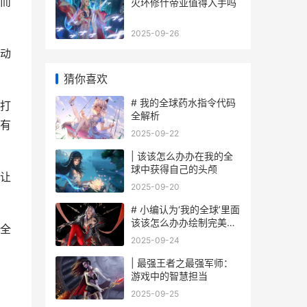
而
火环修什帝亚值得入手吗
2025-09-26
动
猜你喜欢
# 我的全球药水指令代码
打
全解析
有
2025-09-22
| 该该怎么办办在我的全
球中获得自己的头颅
让
2025-09-20
# 小编认为‘我的全球’里面
该该怎么办办绘制完美的
全
圆形
2025-09-24
| 最强王者之最强军师：
游戏中的智慧担当
2025-09-25