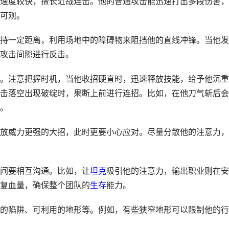
速度较快，擅长近战连击。他的普通攻击能迅速打出多段伤害，
可观。
持一定距离，利用场地中的障碍物来阻挡他的直线冲锋。当他发
攻击间隙进行反击。
。注意把握时机，当他收招硬直时，迅速释放技能，给予他沉重
击落空出现破绽时，果断上前进行连招。比如，在他刀气斩后会
。
放威力更强的大招，此时更要小心应对。尽量分散他的注意力，
间要相互沟通。比如，让
坦克
吸引他的注意力，输出职业则在安
复血量，确保整个团队的
生存
能力。
的陷阱、可利用的地形等。例如，有些狭窄地形可以限制他的行