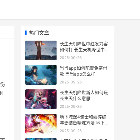
热门文章
长生天机降世中红发刀客
如何打 长生天机降世中州
在哪里
2025-09-26
当当app如何配置免密付
款 当当app怎么样
2025-09-26
伤
长生天机降世新人如何玩
州
长生天什么意思
2025-09-26
地下城堡4骑士和破碎编
年史装备精炼方法 地下城
堡4骑士与破碎编年史惊
2025-09-26
悸荒野攻略