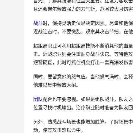
首先，了解其技能特征至关重要。红发刀客攻击
且还会偶尔释放强力的刀气斩，范围较大且伤害
战斗
时，保持灵活走位是决定因素。尽量和他保
近战连击时，不要慌乱，观察其攻击节拍，在他
超距离职业可利用超距离技能不断消耗他的血量
击。近战职业则要注重贴身战斗诀窍。等待他攻
短暂硬直，此时可抓住机会打出一套高爆发伤害
同时，要留意他的怒气值。当他怒气满时，会释
他难以集中释放大招。
团队
配合也不要忽视。如果是组队战斗，队友之
位置寻找时机输出。治疗职业随时准备为队友回
另外，熟悉战斗场景也能增加胜算。了解场景中
动，使其攻击难以命中。