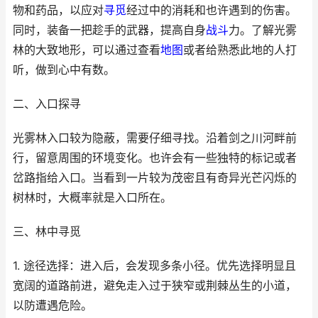
物和药品，以应对
寻觅
经过中的消耗和也许遇到的伤害。
同时，装备一把趁手的武器，提高自身
战斗
力。了解光雾
林的大致地形，可以通过查看
地图
或者给熟悉此地的人打
听，做到心中有数。
二、入口探寻
光雾林入口较为隐蔽，需要仔细寻找。沿着剑之川河畔前
行，留意周围的环境变化。也许会有一些独特的标记或者
岔路指给入口。当看到一片较为茂密且有奇异光芒闪烁的
树林时，大概率就是入口所在。
三、林中寻觅
1. 途径选择：进入后，会发现多条小径。优先选择明显且
宽阔的道路前进，避免走入过于狭窄或荆棘丛生的小道，
以防遭遇危险。