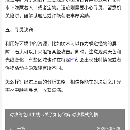
水下隐藏着入口或者宝物。遗迹则需要小心寻觅，留意机
关陷阱，破解谜题后或许能获取丰厚奖励。
五、寻觅诀窍
利用好环境中的资源，比如树木可以作为躲避怪物的屏
障，石头可以用来阻挡某些攻击。同时，注意观察天色和
光线变化，有些区域也许在特定
时刻
会出现独特情况或者
怪物活动主题规律有所不同。
怎么样？经过上面的分析策略，相信你能在对决剑之川光
雾林中顺利寻觅，收获满满。
对决剑之川主线卡关了如何化解 对决模式剑柄
« 上一篇
2025-09-28