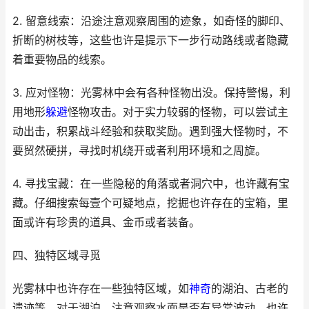
2. 留意线索：沿途注意观察周围的迹象，如奇怪的脚印、
折断的树枝等，这些也许是提示下一步行动路线或者隐藏
着重要物品的线索。
3. 应对怪物：光雾林中会有各种怪物出没。保持警惕，利
用地形
躲避
怪物攻击。对于实力较弱的怪物，可以尝试主
动出击，积累战斗经验和获取奖励。遇到强大怪物时，不
要贸然硬拼，寻找时机绕开或者利用环境和之周旋。
4. 寻找宝藏：在一些隐秘的角落或者洞穴中，也许藏有宝
藏。仔细搜索每壹个可疑地点，挖掘也许存在的宝箱，里
面或许有珍贵的道具、金币或者装备。
四、独特区域寻觅
光雾林中也许存在一些独特区域，如
神奇
的湖泊、古老的
遗迹等。对于湖泊，注意观察水面是否有异常波动，也许