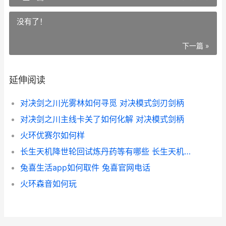
没有了！
下一篇 »
延伸阅读
对决剑之川光雾林如何寻觅 对决模式剑刃剑柄
对决剑之川主线卡关了如何化解 对决模式剑柄
火环优赛尔如何样
长生天机降世轮回试炼丹药等有哪些 长生天机降世轮回队
兔喜生活app如何取件 兔喜官网电话
火环森音如何玩