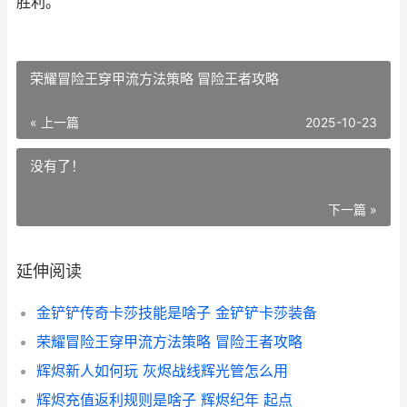
胜利。
荣耀冒险王穿甲流方法策略 冒险王者攻略
« 上一篇
2025-10-23
没有了！
下一篇 »
延伸阅读
金铲铲传奇卡莎技能是啥子 金铲铲卡莎装备
荣耀冒险王穿甲流方法策略 冒险王者攻略
辉烬新人如何玩 灰烬战线辉光管怎么用
辉烬充值返利规则是啥子 辉烬纪年 起点