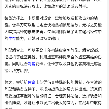
因素的目标进行攻击，比如敌方的法师或者射手。
装备选择上，卡莎相对适合一些增加攻速和攻击力的装
备。像羊刀可以帮助她更快地叠加被动层数，无尽之刃能
大幅提高她的暴击伤害，饮血剑则保证了她在输出经过中
的
生存
能力，让她可以持续输出。
阵型组合上，可以围绕卡莎构建虚空刺阵型。组合螳螂、
挖掘机等虚空英雄，利用虚空羁绊提高全体虚空英雄的伤
害。同时组合
刺客
羁绊，让卡莎以及其他刺客英雄更容易
接近敌方后排。
总之，金铲铲
传奇
卡莎凭借其特殊的技能机制，在合适的
阵型和装备支持下，能成为战场上的强力输出点。玩家们
需要熟练掌握她的技能特征，合理安排站位、选择装备和
组合阵型，才能让卡莎发挥出最大的威力，在战斗中取得