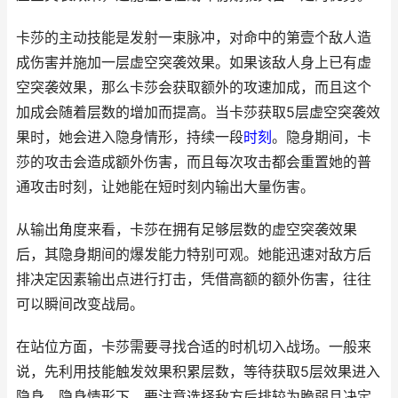
卡莎的主动技能是发射一束脉冲，对命中的第壹个敌人造
成伤害并施加一层虚空突袭效果。如果该敌人身上已有虚
空突袭效果，那么卡莎会获取额外的攻速加成，而且这个
加成会随着层数的增加而提高。当卡莎获取5层虚空突袭效
果时，她会进入隐身情形，持续一段
时刻
。隐身期间，卡
莎的攻击会造成额外伤害，而且每次攻击都会重置她的普
通攻击时刻，让她能在短时刻内输出大量伤害。
从输出角度来看，卡莎在拥有足够层数的虚空突袭效果
后，其隐身期间的爆发能力特别可观。她能迅速对敌方后
排决定因素输出点进行打击，凭借高额的额外伤害，往往
可以瞬间改变战局。
在站位方面，卡莎需要寻找合适的时机切入战场。一般来
说，先利用技能触发效果积累层数，等待获取5层效果进入
隐身。隐身情形下，要注意选择敌方后排较为脆弱且决定