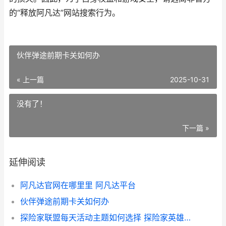
的“释放阿凡达”网站搜索行为。
伙伴弹途前期卡关如何办
« 上一篇
2025-10-31
没有了！
下一篇 »
延伸阅读
阿凡达官网在哪里里 阿凡达平台
伙伴弹途前期卡关如何办
探险家联盟每天活动主题如何选择 探险家英雄攻略