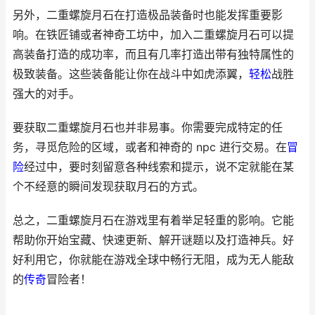
另外，二重螺旋月石在打造极品装备时也能发挥重要影
响。在铁匠铺或者神奇工坊中，加入二重螺旋月石可以提
高装备打造的成功率，而且有几率打造出带有独特属性的
极致装备。这些装备能让你在战斗中如虎添翼，
轻松
战胜
强大的对手。
要获取二重螺旋月石也并非易事。你需要完成特定的任
务，寻觅危险的区域，或者和神奇的 npc 进行交易。在
冒
险
经过中，要时刻留意各种线索和提示，说不定就能在某
个不经意的瞬间发现获取月石的方式。
总之，二重螺旋月石在游戏里有着举足轻重的影响。它能
帮助你开始宝藏、快速更新、解开谜题以及打造神兵。好
好利用它，你就能在游戏全球中畅行无阻，成为无人能敌
的
传奇
冒险者！