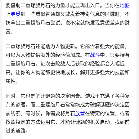
要借助二重螺旋月石的力量才能显现出入口。当你在
地图
上
寻觅
到一些看似普通却又散发着神奇气息的区域时，不
妨拿出二重螺旋月石尝试，说不定就能发现意想差点的财
富。
二重螺旋月石还能助力人物更新。它蕴含着强大的能量，
可以为人物提供额外的经验值加成。在
战斗
中，只要持有
二重螺旋月石，每次击败敌人后获取的经验都会大幅提
高，让你的人物能够更快地成长，解开更多强大的技能和
属性。
同时，它也是解开谜题的决定因素。游戏里充满了各种复
杂的谜题，而二重螺旋月石常常能成为破解谜题的决定因
素线索。有时候，你需要将月石
放置
在特定的位置，或者
按照特定的方法运用它，才能让谜题的机关启动，找到前
进的道路。