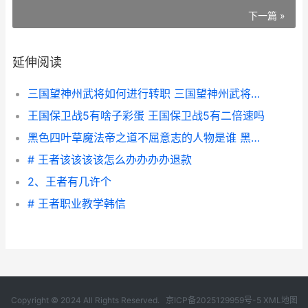
下一篇 »
延伸阅读
三国望神州武将如何进行转职 三国望神州武将立绘
王国保卫战5有啥子彩蛋 王国保卫战5有二倍速吗
黑色四叶草魔法帝之道不屈意志的人物是谁 黑色四叶草魔法帝之剑官网
# 王者该该该该怎么办办办办退款
2、王者有几许个
# 王者职业教学韩信
Copyright © 2024 All Rights Reserved.
京ICP备2025129959号-5
XML地图