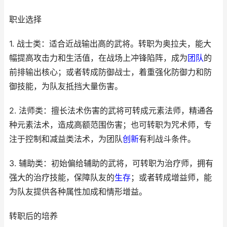
职业选择
1. 战士类：适合近战输出高的武将。转职为奥拉夫，能大
幅提高攻击力和生活值，在战场上冲锋陷阵，成为
团队
的
前排输出核心；或者转成防御战士，着重强化防御力和防
御技能，为队友抵挡大量伤害。
2. 法师类：擅长法术伤害的武将可转成元素法师，精通各
种元素法术，造成高额范围伤害；也可转职为咒术师，专
注于控制和减益类法术，为团队
创新
有利战斗条件。
3. 辅助类：初始偏给辅助的武将，可转职为治疗师，拥有
强大的治疗技能，保障队友的
生存
；或者转成增益师，能
为队友提供各种属性加成和情形增益。
转职后的培养