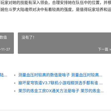
要玩家对她的技能有深入领会，合理安排她在队伍中的位置，并
慕婉在斗罗大陆魂师对决中有着较高的强度，是值得玩家培养和
数值
没有了！
-11-27
下一篇 
斗罗大陆魂师对决SP李慕婉强度如何 斗罗大陆魂师对决兑换码
测量血压时较高的数值是啥子 测量血压时较高的数值是蚂蚁庄园
崩坏星穹铁道V3.7联机小游戏糕饼选手都有谁 崩坏星穹铁道v3资源包
莱莎的炼金工房DX通关方法是啥子 莱莎的炼金工房常暗女王与秘密藏身处