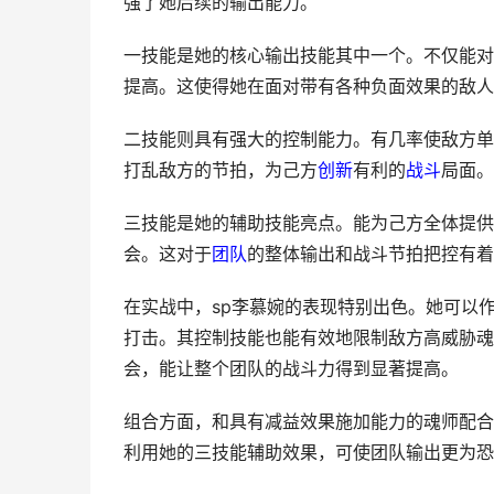
强了她后续的输出能力。
一技能是她的核心输出技能其中一个。不仅能对
提高。这使得她在面对带有各种负面效果的敌人
二技能则具有强大的控制能力。有几率使敌方单
打乱敌方的节拍，为己方
创新
有利的
战斗
局面。
三技能是她的辅助技能亮点。能为己方全体提供
会。这对于
团队
的整体输出和战斗节拍把控有着
在实战中，sp李慕婉的表现特别出色。她可以
打击。其控制技能也能有效地限制敌方高威胁魂
会，能让整个团队的战斗力得到显著提高。
组合方面，和具有减益效果施加能力的魂师配合
利用她的三技能辅助效果，可使团队输出更为恐