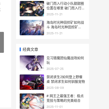
根
破门而入行动小队甜甜圈
位置在哪里 破门而入行动
运
小队无限星星版
2025-11-21
海岛时光种田挖矿如何战
斗 海岛时光种田挖矿
2025最新版下载
2025-11-21
»
经典文章
见习猎魔团仙魔战场如何
玩
2025-07-25
禁闭求生2如何登上野餐
桌 禁闭求生如何驯服宠物
2025-08-09
# 网王之最强王者：极点
竞技与策略的完美结合
2025-11-01