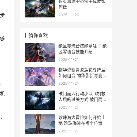
超英派遣中心宝子成就如
何做
步
2025-11-26
猜你喜欢
够
绝区零琉音技能是啥子 绝
区零琉音技能介绍
2025-11-21
物华弥新青瓷莲花尊阵型
如何组合 物华弥新青瓷莲
花尊培养攻略
2025-11-21
行
机
破门而入行动小队飞机救
人质的过关方式 破门而入
行动小队无限星星版
2025-11-21
，
珍珠海大冒险如何开始土
地 珍珠海滩在哪个位置
2025-11-21