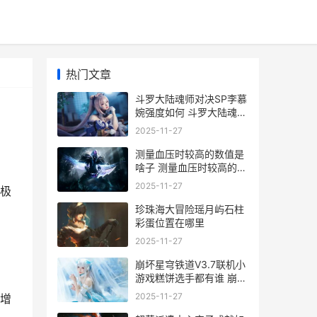
热门文章
斗罗大陆魂师对决SP李慕
婉强度如何 斗罗大陆魂师
对决兑换码
2025-11-27
测量血压时较高的数值是
啥子 测量血压时较高的数
值是蚂蚁庄园
2025-11-27
极
珍珠海大冒险瑶月屿石柱
彩蛋位置在哪里
2025-11-27
崩坏星穹铁道V3.7联机小
游戏糕饼选手都有谁 崩坏
星穹铁道v3资源包
2025-11-27
增