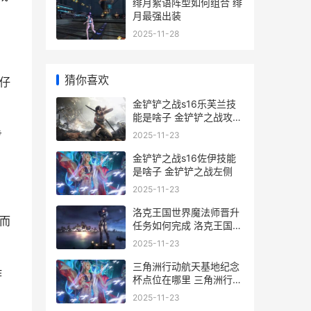
绯月絮语阵型如何组合 绯
月最强出装
2025-11-28
猜你喜欢
仔
金铲铲之战s16乐芙兰技
能是啥子 金铲铲之战攻略
s1
步
2025-11-23
金铲铲之战s16佐伊技能
是啥子 金铲铲之战左侧
2025-11-23
洛克王国世界魔法师晋升
而
任务如何完成 洛克王国世
界魔力怎么恢复
2025-11-23
三角洲行动航天基地纪念
作
杯点位在哪里 三角洲行动
航天基地怎么打
2025-11-23