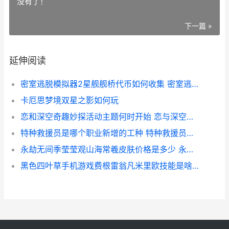
没有了！
下一篇 »
延伸阅读
密室逃脱模拟器2星舰舰桥代币如何收集 密室逃脱模拟器2海盗船
卡厄思梦境双星之影如何玩
恋和深空奇趣妙探活动主题何时开始 恋与深空知乎
特种救援员是哪个职业新增的工种 特种救援员是哪个职业新增的
永劫无间季莹莹观山海常羲皮肤价格是多少 永劫无间季莹莹泳装原图壁纸
黑色四叶草手机游戏费根雷翁凡米里欧技能是啥子 黑色四叶草手机配置