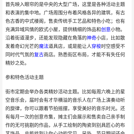
首先映入眼帘的是中央的大型广场，这里是各种活动主题
和表演的集中地。广场周围分布着风格各异的建筑，有古
色古香的中式楼阁，售卖传统手工艺品和特色小吃；也有
充满异域风情的欧式小屋，提供精细的饰品和
创意
小物。
沿着街道漫步，还能发现隐藏在角落的
神奇
小店，比如散
发着奇幻光芒的
魔法
道具店，或是能让人
穿梭
时空感受不
同时代气氛的
复古
商店。熟悉街区布局，才能不有失任何
精妙之处。
参和特色活动主题
街市定期会举办各类精妙活动主题。比如每周六晚上的星
空音乐会，届时会有才华横溢的音乐人在广场上演奏动听
的旋律，你可以跟着节拍摇摆，享受美好的音乐时光。还
有每月一次的创意市集，摊主们会展示和售卖自己亲手制
作的无可挑剔的作品，从手工绘制的陶瓷到别具匠心的布
艺饰品，总能找到让你心动的宝贝。另外，节日期间还会