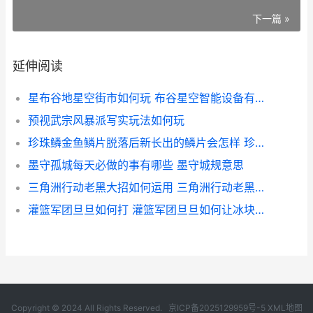
下一篇 »
延伸阅读
星布谷地星空街市如何玩 布谷星空智能设备有限公司
预视武宗风暴派写实玩法如何玩
珍珠鳞金鱼鳞片脱落后新长出的鳞片会怎样 珍珠鳞金鱼鳞片如果脱落,新长出的鳞片会
墨守孤城每天必做的事有哪些 墨守城规意思
三角洲行动老黑大招如何运用 三角洲行动老黑表情包
灌篮军团旦旦如何打 灌篮军团旦旦如何让冰块横向
Copyright © 2024 All Rights Reserved.
京ICP备2025129959号-5
XML地图