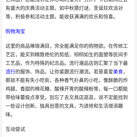
有盛大的庆典活动主题，如中秋猜灯谜、圣诞狂欢派对
等，积极参和活动主题，能收获满满的欢乐和惊喜。
购物
淘宝
这里的商品琳琅满目，完全能满足你的购物欲。在传统工
艺区，能买到精致绝伦的剪纸、栩栩如生的面塑等民间手
工艺品，作为特殊的纪念品。流行潮品店则汇聚了当下最
流行
的服饰、饰品，让你紧跟流行潮流。若是喜爱
美食
，
那就不能有失小吃街，各种香气扑鼻的小吃，像酥脆的炸
鸡腿、香甜的棉花糖、酸辣开胃的酸辣粉等，每一口都能
带给味蕾极点享受。别忘了去文具店逛逛，说不定能找到
一些设计创新、独具创意的文具，为进修和生活增添趣
味。
互动尝试