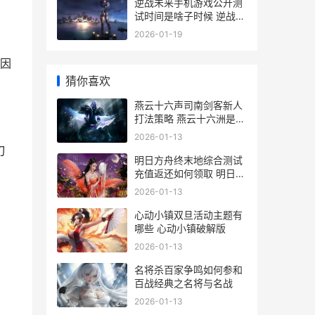
逆战未来手机游戏公开测
试时间是啥子时候 逆战未
来秘境怎么获得
2026-01-19
因
猜你喜欢
燕云十六声司南剑客新人
打法策略 燕云十六洲是哪
里
2026-01-13
刃
明日方舟终末地综合测试
充值返还如何领取 明日方
舟终末地测试资格
2026-01-13
心动小镇双旦活动主题有
哪些 心动小镇破解版
2026-01-13
名将杀百家争鸣如何参和
百战经典之名将与名战
2026-01-13