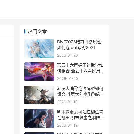
热门文章
DNF2026暗刃时装属性
如何选 dnf暗刃2021
2026-01-20
燕云十六声好用的武学如
何组合 燕云十六声好用的
奇术
2026-01-20
斗罗大陆零绝顶阵型如何
组合 斗罗大陆零融融的照
片
2026-01-19
明末渊虚之羽陆红柳位置
在哪里 明末渊虚之羽陆红
柳怎么打
2026-01-19