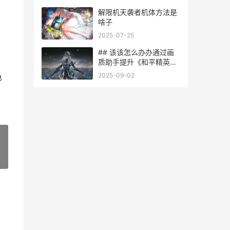
解限机天袭者机体方法是
啥子
2025-07-25
## 该该怎么办办通过画
质助手提升《和平精英》
游戏体验
2025-09-02
色
»