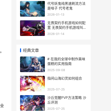
代号妖鬼纯黑速刷流方法
是啥子 代号老鬼
2026-01-13
无畏契约手机游戏如何配
置 无畏契约手机游戏叫什
么
2026-01-14
经典文章
。
# 在我的全球中制作美味
蛋糕的实用指南
2025-09-08
指间山海幻灵如何组合
2025-07-25
沙丘觉醒PVP方法策略 沙
丘评测
全
2025-07-25