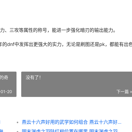
力、三攻等属性的称号，能进一步强化暗刃的输出能力。
年的dnf中发挥出更强大的实力，无论是刷图还是pk，都能有出
的奇
没有了！
-01-20
下一篇 
1
燕云十六声好用的武学如何组合 燕云十六声好用的奇术
斗罗大陆零绝顶阵型如何组合 斗罗大陆零融融的照片
明末渊虚之羽陆红柳位置在哪里 明末渊虚之羽陆红柳怎么打