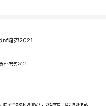
nf暗刃2021
dnf暗刃2021
和帽子优先选择增加智力，能有效提高暗刃技能伤害。